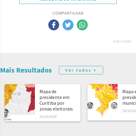
COMPARTILHAR
PUBLICIDADE
Mais Resultados
Ver todos +
Mapa de
Mapa e
presidente em
presid
Curitiba por
municíp
zonas eleitorais
28/10/20
31/10/2018