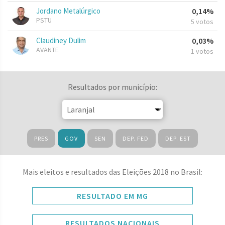
Jordano Metalúrgico
0,14%
PSTU
5 votos
Claudiney Dulim
0,03%
AVANTE
1 votos
Resultados por município:
PRES
GOV
SEN
DEP. FED
DEP. EST
Mais eleitos e resultados das Eleições 2018 no Brasil:
RESULTADO EM MG
RESULTADOS NACIONAIS