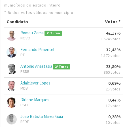
municípios do estado inteiro
* % dos votos válidos no município
Candidato
Votos *
Romeu Zema
42,17%
2º Turno
NOVO
1.524 votos
Fernando Pimentel
32,43%
PT
1.172 votos
Antonio Anastasia
23,80%
2º Turno
PSDB
860 votos
Adalclever Lopes
0,69%
MDB
25 votos
Dirlene Marques
0,47%
PSOL
17 votos
João Batista Mares Guia
0,28%
REDE
10 votos