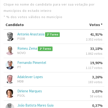
Clique no nome do candidato para ver sua votação por
municípios do estado inteiro
* % dos votos válidos no município
Candidato
Votos *
Antonio Anastasia
41,91%
2º Turno
PSDB
2.352 votos
Romeu Zema
33,18%
2º Turno
NOVO
1.862 votos
Fernando Pimentel
19,90%
PT
1.117 votos
Adalclever Lopes
3,26%
MDB
183 votos
Dirlene Marques
1,03%
PSOL
58 votos
João Batista Mares Guia
0,37%