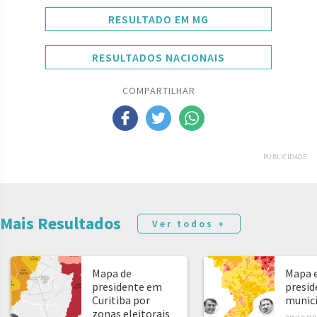
RESULTADO EM MG
RESULTADOS NACIONAIS
COMPARTILHAR
PUBLICIDADE
Mais Resultados
Ver todos +
Mapa de
Mapa e
presidente em
presid
Curitiba por
municíp
zonas eleitorais