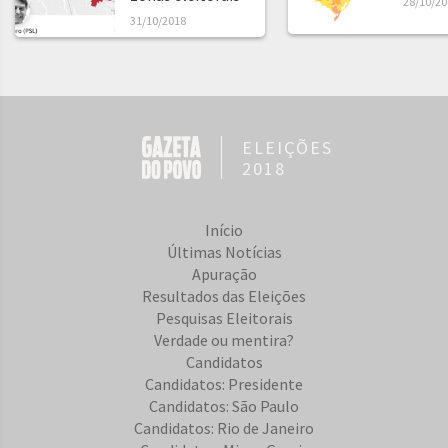
28/10/20
31/10/2018
ELEIÇÕES
2018
Início
Últimas Notícias
Apuração
Resultados das Eleições
Pesquisas Eleitorais
Verdade ou mentira?
Candidatos
Candidatos: Presidente
Candidatos: São Paulo
Candidatos: Rio de Janeiro