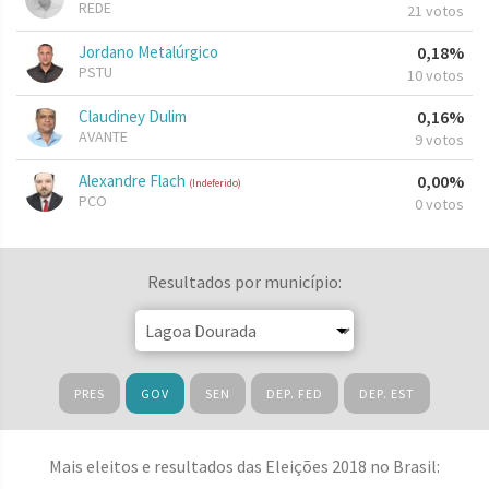
REDE
21 votos
Jordano Metalúrgico
0,18%
PSTU
10 votos
Claudiney Dulim
0,16%
AVANTE
9 votos
Alexandre Flach
0,00%
(Indeferido)
PCO
0 votos
Resultados por município:
PRES
GOV
SEN
DEP. FED
DEP. EST
Mais eleitos e resultados das Eleições 2018 no Brasil: