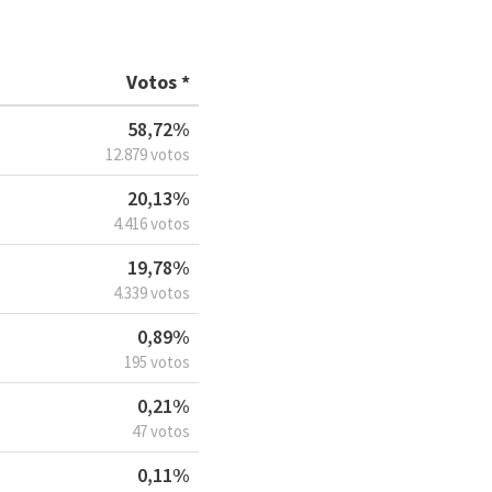
Votos *
58,72%
12.879 votos
20,13%
4.416 votos
19,78%
4.339 votos
0,89%
195 votos
0,21%
47 votos
0,11%