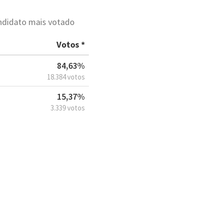
andidato mais votado
Votos *
84,63%
18.384 votos
15,37%
3.339 votos