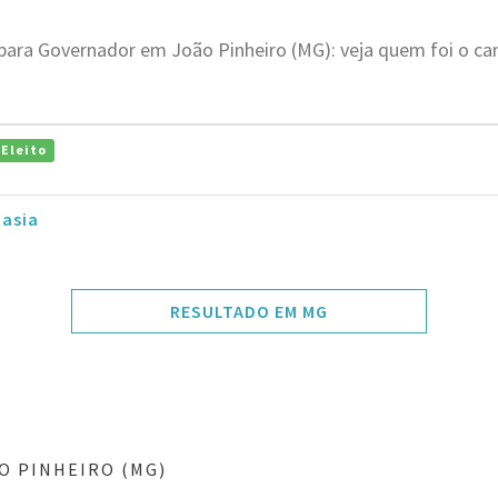
 para Governador em João Pinheiro (MG): veja quem foi o c
Eleito
tasia
RESULTADO EM MG
O PINHEIRO (MG)