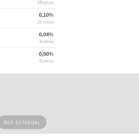
24 votos
0,10%
23 votos
0,04%
9 votos
0,00%
0 votos
DEP. ESTADUAL