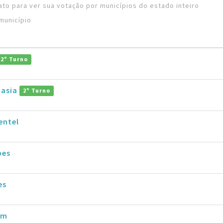
to para ver sua votação por municípios do estado inteiro
município
2º Turno
tasia
2º Turno
entel
pes
es
im