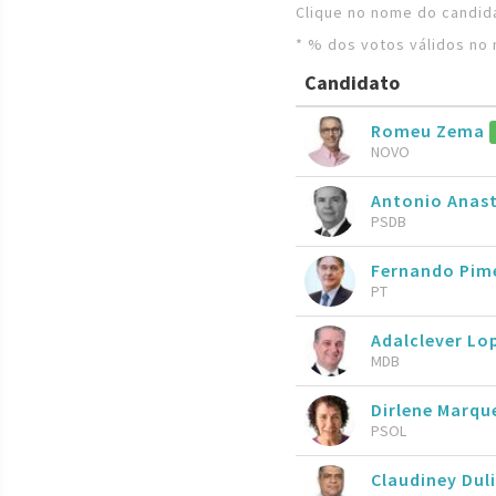
Clique no nome do candida
* % dos votos válidos no 
Candidato
Romeu Zema
NOVO
Antonio Anas
PSDB
Fernando Pim
PT
Adalclever Lo
MDB
Dirlene Marqu
PSOL
Claudiney Dul