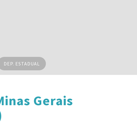
DEP. ESTADUAL
inas Gerais
)