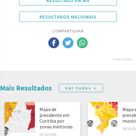
RESULTADO EM MG
RESULTADOS NACIONAIS
COMPARTILHAR
PUBLICIDADE
Mais Resultados
Ver todos +
Mapa de
Mapa e
presidente em
presid
Curitiba por
municíp
zonas eleitorais
28/10/20
31/10/2018