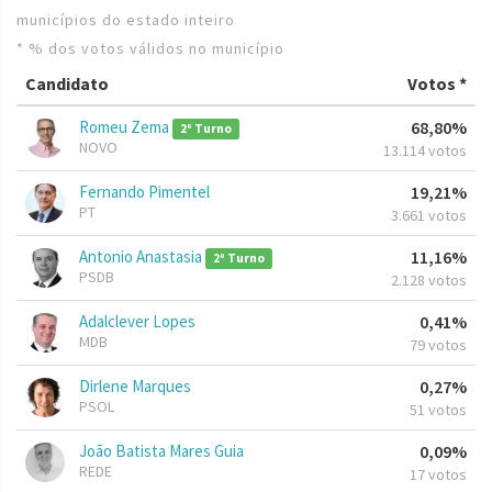
municípios do estado inteiro
* % dos votos válidos no município
Candidato
Votos *
Romeu Zema
68,80%
2º Turno
NOVO
13.114 votos
Fernando Pimentel
19,21%
PT
3.661 votos
Antonio Anastasia
11,16%
2º Turno
PSDB
2.128 votos
Adalclever Lopes
0,41%
MDB
79 votos
Dirlene Marques
0,27%
PSOL
51 votos
João Batista Mares Guia
0,09%
REDE
17 votos