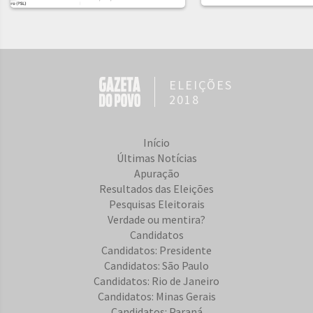
ELEIÇÕES
2018
Início
Últimas Notícias
Apuração
Resultados das Eleições
Pesquisas Eleitorais
Verdade ou mentira?
Candidatos
Candidatos: Presidente
Candidatos: São Paulo
Candidatos: Rio de Janeiro
Candidatos: Minas Gerais
Candidatos: Paraná