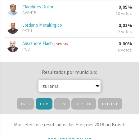
Claudiney Dulim
0,05%
AVANTE
10 votos
Jordano Metalúrgico
0,01%
PSTU
2 votos
Alexandre Flach
0,00%
(Indeferido)
PCO
0 votos
Resultados por município:
PRES
GOV
SEN
DEP. FED
DEP. EST
Mais eleitos e resultados das Eleições 2018 no Brasil: