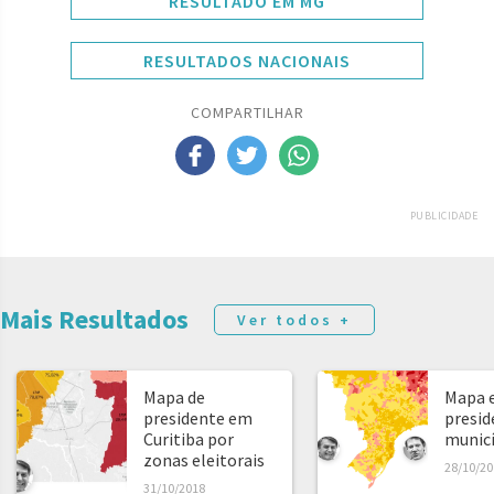
RESULTADO EM MG
RESULTADOS NACIONAIS
COMPARTILHAR
PUBLICIDADE
Mais Resultados
Ver todos +
Mapa de
Mapa e
presidente em
presid
Curitiba por
municíp
zonas eleitorais
28/10/20
31/10/2018