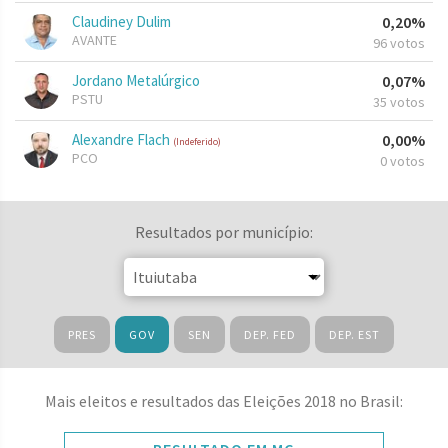
Claudiney Dulim
0,20%
AVANTE
96 votos
Jordano Metalúrgico
0,07%
PSTU
35 votos
Alexandre Flach
0,00%
(Indeferido)
PCO
0 votos
Resultados por município:
PRES
GOV
SEN
DEP. FED
DEP. EST
Mais eleitos e resultados das Eleições 2018 no Brasil: