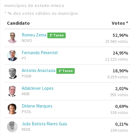
municípios do estado inteiro
* % dos votos válidos no município
Candidato
Votos *
Romeu Zema
52,96%
2º Turno
NOVO
25.943 votos
Fernando Pimentel
24,95%
PT
12.223 votos
Antonio Anastasia
18,90%
2º Turno
PSDB
9.259 votos
Adalclever Lopes
2,02%
MDB
991 votos
Dirlene Marques
0,69%
PSOL
338 votos
João Batista Mares Guia
0,21%
REDE
104 votos