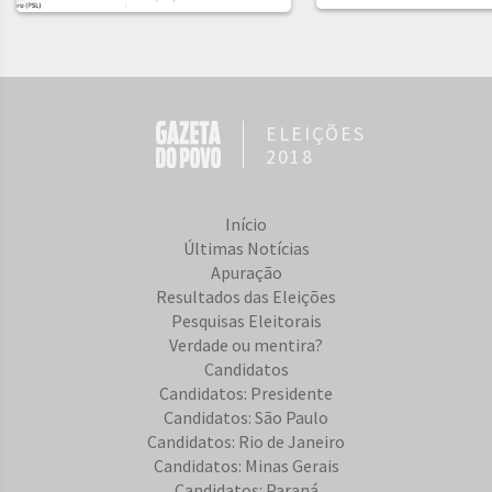
ELEIÇÕES
2018
Início
Últimas Notícias
Apuração
Resultados das Eleições
Pesquisas Eleitorais
Verdade ou mentira?
Candidatos
Candidatos: Presidente
Candidatos: São Paulo
Candidatos: Rio de Janeiro
Candidatos: Minas Gerais
Candidatos: Paraná