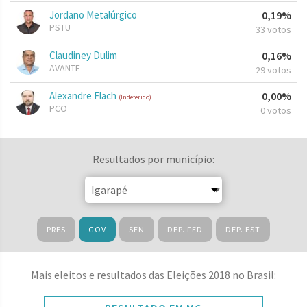
Jordano Metalúrgico
0,19%
PSTU
33 votos
Claudiney Dulim
0,16%
AVANTE
29 votos
Alexandre Flach
0,00%
(Indeferido)
PCO
0 votos
Resultados por município:
PRES
GOV
SEN
DEP. FED
DEP. EST
Mais eleitos e resultados das Eleições 2018 no Brasil: