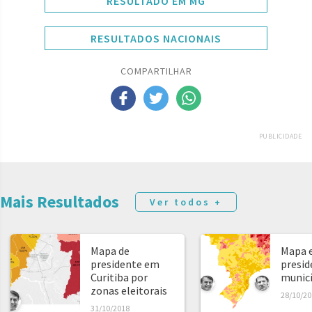
RESULTADO EM MG
RESULTADOS NACIONAIS
COMPARTILHAR
PUBLICIDADE
Mais Resultados
Ver todos +
Mapa de
Mapa e
presidente em
presid
Curitiba por
municíp
zonas eleitorais
28/10/20
31/10/2018