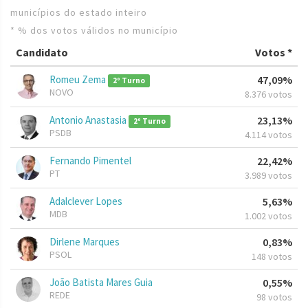
municípios do estado inteiro
* % dos votos válidos no município
Candidato
Votos *
Romeu Zema
47,09%
2º Turno
NOVO
8.376 votos
Antonio Anastasia
23,13%
2º Turno
PSDB
4.114 votos
Fernando Pimentel
22,42%
PT
3.989 votos
Adalclever Lopes
5,63%
MDB
1.002 votos
Dirlene Marques
0,83%
PSOL
148 votos
João Batista Mares Guia
0,55%
REDE
98 votos