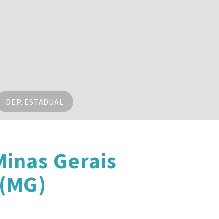
DEP. ESTADUAL
inas Gerais
 (MG)