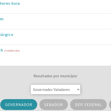
Mares Guia
im
lúrgico
ch
(Indeferido)
Resultados por município:
GOVERNADOR
SENADOR
DEP. FEDERAL