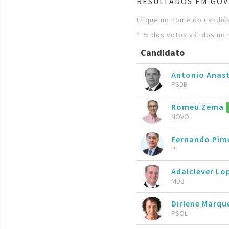
RESULTADOS EM GOV
Clique no nome do candida
* % dos votos válidos no 
Candidato
Antonio Anas
PSDB
Romeu Zema
NOVO
Fernando Pim
PT
Adalclever Lo
MDB
Dirlene Marqu
PSOL