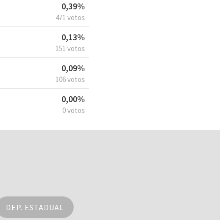
0,39%
471 votos
0,13%
151 votos
0,09%
106 votos
0,00%
0 votos
DEP. ESTADUAL