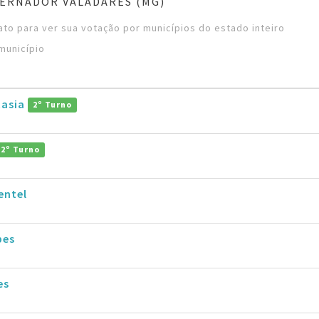
ERNADOR VALADARES (MG)
to para ver sua votação por municípios do estado inteiro
município
tasia
2º Turno
2º Turno
entel
pes
es