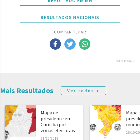
RESULTADO EM MG
RESULTADOS NACIONAIS
COMPARTILHAR
PUBLICIDADE
Mais Resultados
Ver todos +
Mapa de
Mapa e
presidente em
presid
Curitiba por
municíp
zonas eleitorais
28/10/20
31/10/2018