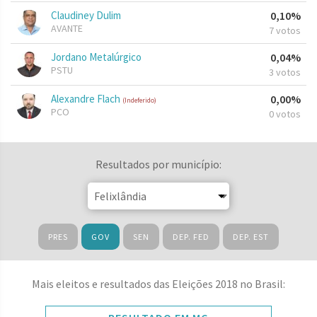
Claudiney Dulim
0,10%
AVANTE
7 votos
Jordano Metalúrgico
0,04%
PSTU
3 votos
Alexandre Flach
0,00%
(Indeferido)
PCO
0 votos
Resultados por município:
PRES
GOV
SEN
DEP. FED
DEP. EST
Mais eleitos e resultados das Eleições 2018 no Brasil: