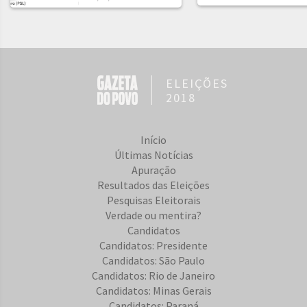
ELEIÇÕES
2018
Início
Últimas Notícias
Apuração
Resultados das Eleições
Pesquisas Eleitorais
Verdade ou mentira?
Candidatos
Candidatos: Presidente
Candidatos: São Paulo
Candidatos: Rio de Janeiro
Candidatos: Minas Gerais
Candidatos: Paraná