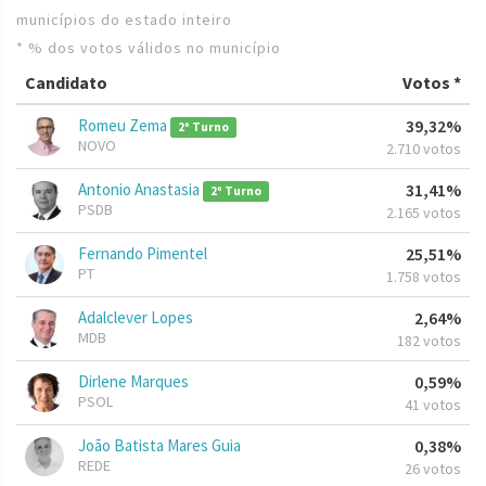
municípios do estado inteiro
* % dos votos válidos no município
Candidato
Votos *
Romeu Zema
39,32%
2º Turno
NOVO
2.710 votos
Antonio Anastasia
31,41%
2º Turno
PSDB
2.165 votos
Fernando Pimentel
25,51%
PT
1.758 votos
Adalclever Lopes
2,64%
MDB
182 votos
Dirlene Marques
0,59%
PSOL
41 votos
João Batista Mares Guia
0,38%
REDE
26 votos