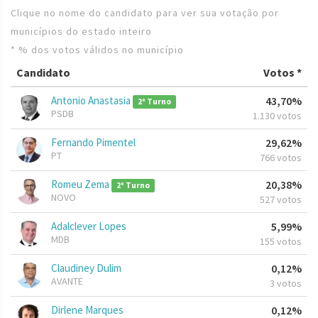
Clique no nome do candidato para ver sua votação por
municípios do estado inteiro
* % dos votos válidos no município
Candidato
Votos *
Antonio Anastasia
43,70%
2º Turno
PSDB
1.130 votos
Fernando Pimentel
29,62%
PT
766 votos
Romeu Zema
20,38%
2º Turno
NOVO
527 votos
Adalclever Lopes
5,99%
MDB
155 votos
Claudiney Dulim
0,12%
AVANTE
3 votos
Dirlene Marques
0,12%