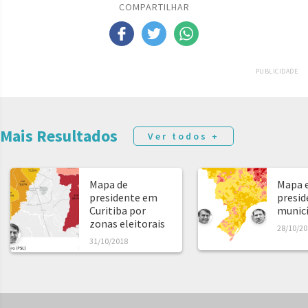
COMPARTILHAR
PUBLICIDADE
Mais Resultados
Ver todos +
Mapa de
Mapa e
presidente em
presid
Curitiba por
municíp
zonas eleitorais
28/10/20
31/10/2018