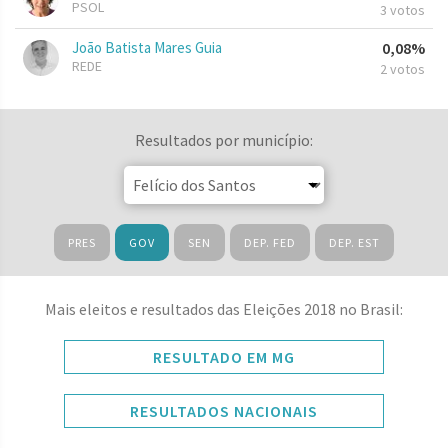
PSOL
3 votos
João Batista Mares Guia
0,08%
REDE
2 votos
Resultados por município:
PRES
GOV
SEN
DEP. FED
DEP. EST
Mais eleitos e resultados das Eleições 2018 no Brasil:
RESULTADO EM MG
RESULTADOS NACIONAIS