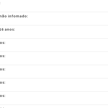
:
 não infomado:
16 anos:
os:
os:
os:
os:
os: