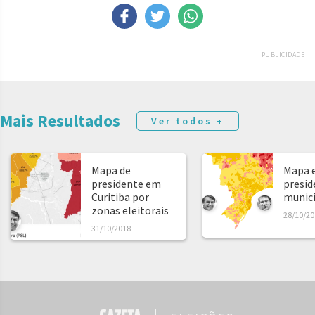
PUBLICIDADE
Mais Resultados
Ver todos +
Mapa de
Mapa e
presidente em
presid
Curitiba por
municíp
zonas eleitorais
28/10/20
31/10/2018