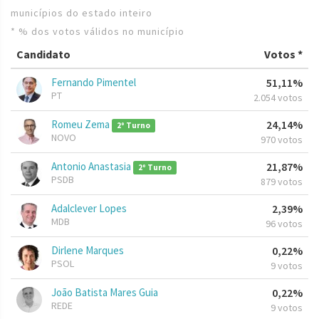
municípios do estado inteiro
* % dos votos válidos no município
Candidato
Votos *
Fernando Pimentel
51,11%
PT
2.054 votos
Romeu Zema
24,14%
2º Turno
NOVO
970 votos
Antonio Anastasia
21,87%
2º Turno
PSDB
879 votos
Adalclever Lopes
2,39%
MDB
96 votos
Dirlene Marques
0,22%
PSOL
9 votos
João Batista Mares Guia
0,22%
REDE
9 votos