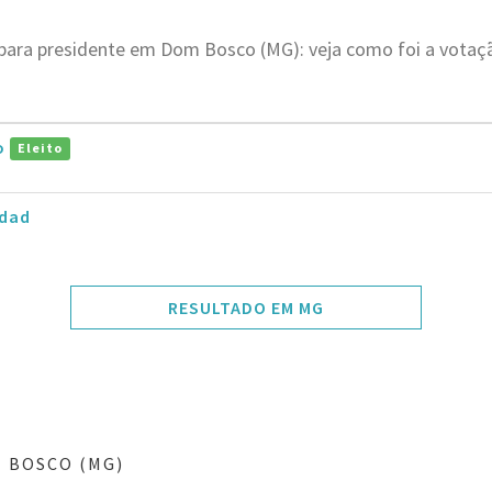
 para presidente em Dom Bosco (MG): veja como foi a vota
ro
Eleito
dad
RESULTADO EM MG
 BOSCO (MG)