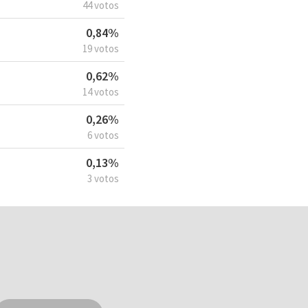
44 votos
0,84%
19 votos
0,62%
14 votos
0,26%
6 votos
0,13%
3 votos