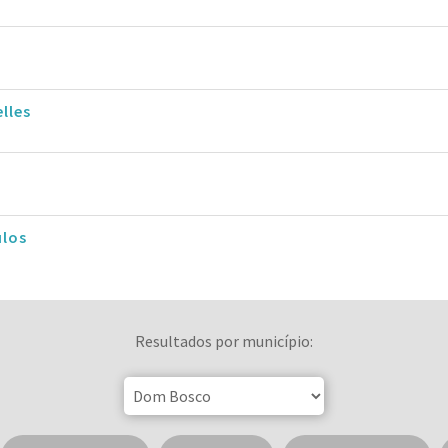
lles
ulos
Resultados por município: