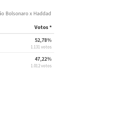
ção Bolsonaro x Haddad
Votos *
52,78%
1.131 votos
47,22%
1.012 votos