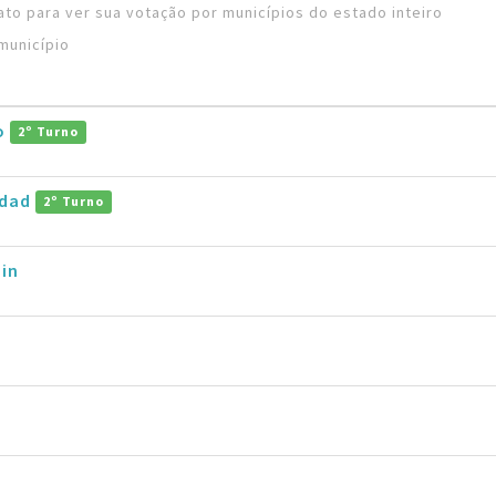
to para ver sua votação por municípios do estado inteiro
município
ro
2º Turno
ddad
2º Turno
in