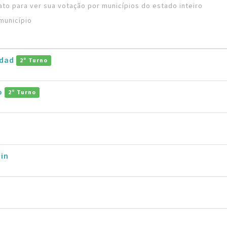
to para ver sua votação por municípios do estado inteiro
município
ddad
2º Turno
ro
2º Turno
in