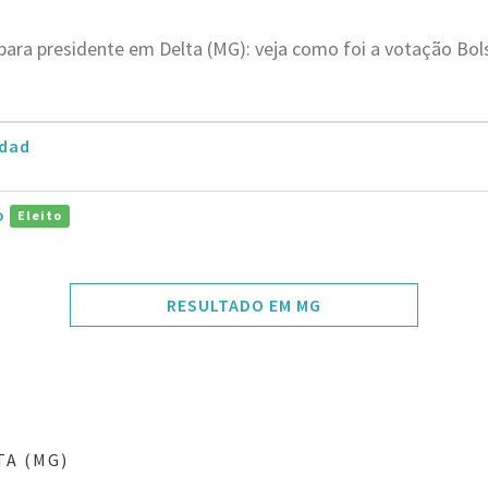
para presidente em Delta (MG): veja como foi a votação Bo
dad
ro
Eleito
RESULTADO EM MG
TA (MG)