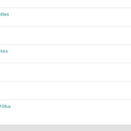
lles
ulos
Filho