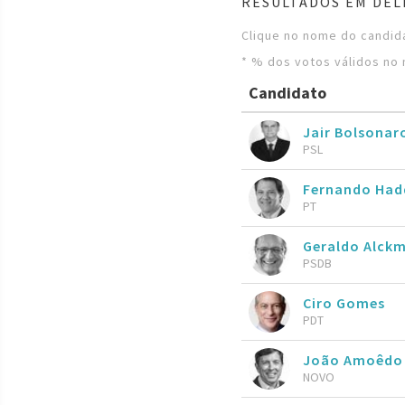
RESULTADOS EM DEL
Clique no nome do candida
* % dos votos válidos no 
Candidato
Jair Bolsona
PSL
Fernando Ha
PT
Geraldo Alckm
PSDB
Ciro Gomes
PDT
João Amoêdo
NOVO