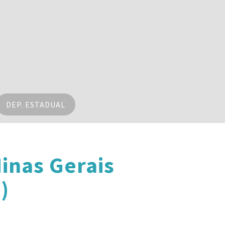
DEP. ESTADUAL
inas Gerais
)