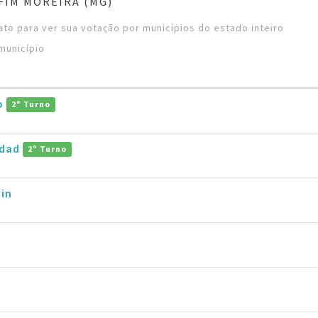
FIM MOREIRA (MG)
to para ver sua votação por municípios do estado inteiro
município
ro
2º Turno
ddad
2º Turno
in