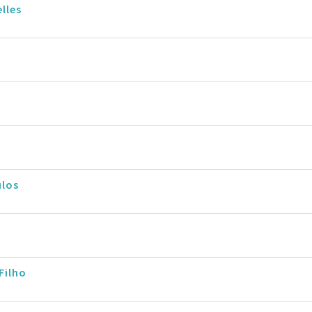
lles
ulos
Filho