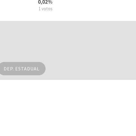
0,02%
1 votos
DEP. ESTADUAL