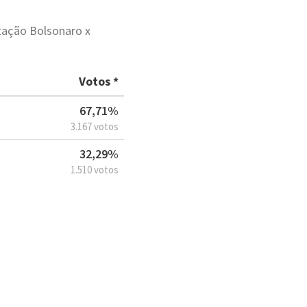
tação Bolsonaro x
Votos *
67,71%
3.167 votos
32,29%
1.510 votos