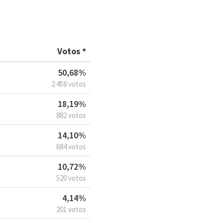
Votos *
50,68%
2.458 votos
18,19%
882 votos
14,10%
684 votos
10,72%
520 votos
4,14%
201 votos