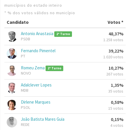
municípios do estado inteiro
* % dos votos válidos no município
Candidato
Votos *
Antonio Anastasia
48,37%
2º Turno
PSDB
1.258 votos
Fernando Pimentel
39,22%
PT
1.020 votos
Romeu Zema
10,27%
2º Turno
NOVO
267 votos
Adalclever Lopes
1,35%
MDB
35 votos
Dirlene Marques
0,58%
PSOL
15 votos
João Batista Mares Guia
0,15%
REDE
4 votos