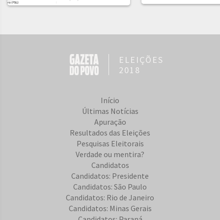
ELEIÇÕES
2018
Início
Últimas Notícias
Apuração
Resultados das Eleições
Pesquisas Eleitorais
Verdade ou mentira?
Candidatos
Candidatos: Presidente
Candidatos: São Paulo
Candidatos: Rio de Janeiro
Candidatos: Minas Gerais
Candidatos: Paraná