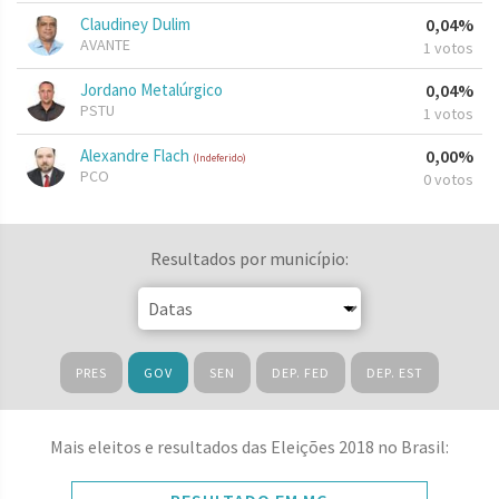
Claudiney Dulim
0,04%
AVANTE
1 votos
Jordano Metalúrgico
0,04%
PSTU
1 votos
Alexandre Flach
0,00%
(Indeferido)
PCO
0 votos
Resultados por município:
PRES
GOV
SEN
DEP. FED
DEP. EST
Mais eleitos e resultados das Eleições 2018 no Brasil: