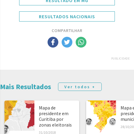
RESULTADO EM MG
RESULTADOS NACIONAIS
COMPARTILHAR
PUBLICIDADE
Mais Resultados
Ver todos +
Mapa de
Mapa e
presidente em
presid
Curitiba por
municíp
zonas eleitorais
28/10/20
31/10/2018