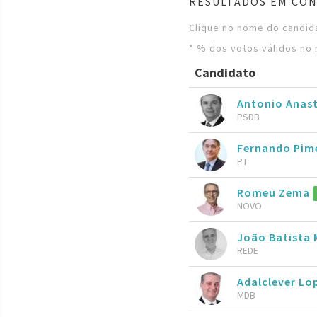
RESULTADOS EM CON
Clique no nome do candida
* % dos votos válidos no 
Candidato
Antonio Anas
PSDB
Fernando Pim
PT
Romeu Zema
NOVO
João Batista 
REDE
Adalclever Lo
MDB