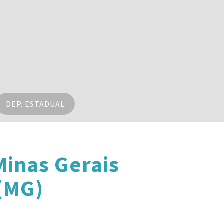
DEP. ESTADUAL
inas Gerais
(MG)