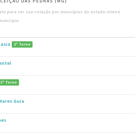
CEIÇÃO DAS PEDRAS (MG)
to para ver sua votação por municípios do estado inteiro
município
tasia
2º Turno
entel
2º Turno
Mares Guia
pes