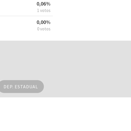
0,06%
1 votos
0,00%
0 votos
DEP. ESTADUAL