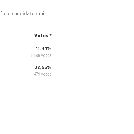
foi o candidato mais
Votos *
71,44%
1.198 votos
28,56%
479 votos