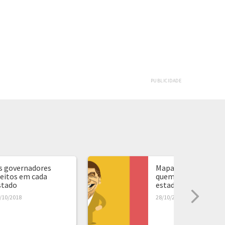
PUBLICIDADE
s governadores
Mapa de presidente:
leitos em cada
quem ganhou em ca
stado
estado...
/10/2018
28/10/2018