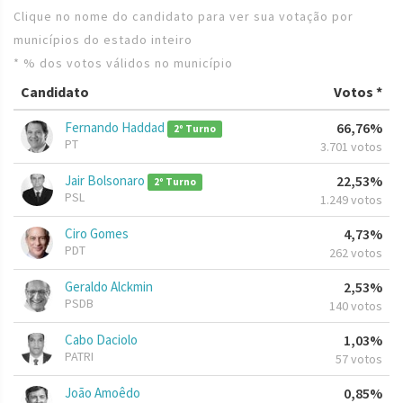
Clique no nome do candidato para ver sua votação por
municípios do estado inteiro
* % dos votos válidos no município
Candidato
Votos *
Fernando Haddad
66,76%
2º Turno
PT
3.701 votos
Jair Bolsonaro
22,53%
2º Turno
PSL
1.249 votos
Ciro Gomes
4,73%
PDT
262 votos
Geraldo Alckmin
2,53%
PSDB
140 votos
Cabo Daciolo
1,03%
PATRI
57 votos
João Amoêdo
0,85%