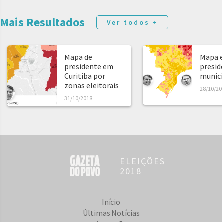
Mais Resultados
Ver todos +
Mapa de
Mapa e
presidente em
presid
Curitiba por
municíp
zonas eleitorais
28/10/20
31/10/2018
ELEIÇÕES
2018
Início
Últimas Notícias