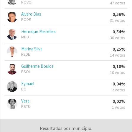
NOVO
47 votos
Alvaro Dias
0,56%
PODE
31 votos
Henrique Meirelles
0,54%
MDB
30 votos
Marina Silva
0,25%
REDE
14 votos
Guilherme Boulos
0,18%
PSOL
10 votos
Eymael
0,04%
DC
2 votos
Vera
0,02%
PSTU
1 votos
Resultados por município: