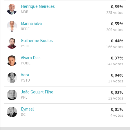
Henrique Meirelles
0,59%
MDB
225 votos
Marina Silva
0,55%
REDE
209 votos
Guilherme Boulos
0,44%
PSOL
166 votos
Alvaro Dias
0,37%
PODE
141 votos
Vera
0,04%
PSTU
17 votos
João Goulart Filho
0,03%
PPL
12 votos
Eymael
0,01%
DC
4 votos