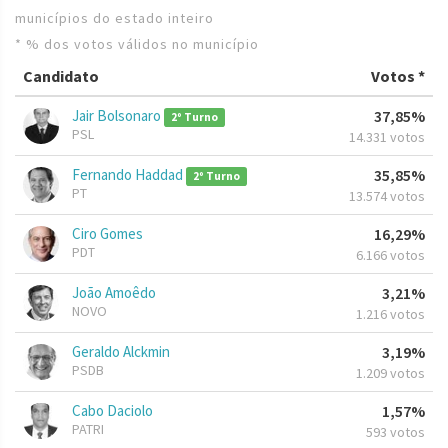
municípios do estado inteiro
* % dos votos válidos no município
Candidato
Votos *
Jair Bolsonaro
37,85%
2º Turno
PSL
14.331 votos
Fernando Haddad
35,85%
2º Turno
PT
13.574 votos
Ciro Gomes
16,29%
PDT
6.166 votos
João Amoêdo
3,21%
NOVO
1.216 votos
Geraldo Alckmin
3,19%
PSDB
1.209 votos
Cabo Daciolo
1,57%
PATRI
593 votos