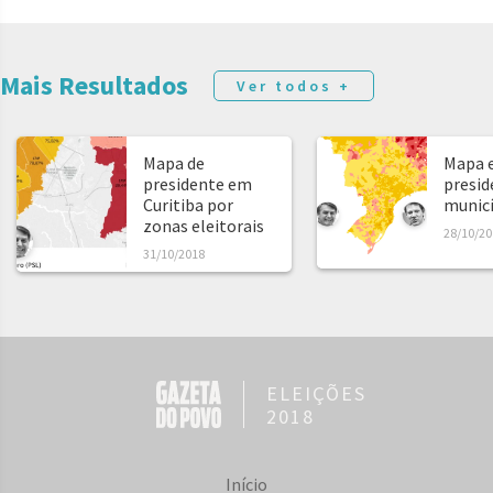
Mais Resultados
Ver todos +
Mapa de
Mapa e
presidente em
presid
Curitiba por
municíp
zonas eleitorais
28/10/20
31/10/2018
ELEIÇÕES
2018
Início