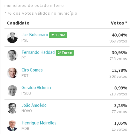
municípios do estado inteiro
* % dos votos válidos no município
Candidato
Votos *
Jair Bolsonaro
40,84%
2º Turno
PSL
968 votos
Fernando Haddad
30,93%
2º Turno
PT
733 votos
Ciro Gomes
12,78%
PDT
303 votos
Geraldo Alckmin
8,99%
PSDB
213 votos
João Amoêdo
3,25%
NOVO
77 votos
Henrique Meirelles
1,05%
MDB
25 votos