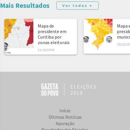
Mais Resultados
Ver todos +
Mapa de
Mapa e
presidente em
presid
Curitiba por
municíp
zonas eleitorais
28/10/20
31/10/2018
ELEIÇÕES
2018
Início
Últimas Notícias
Apuração
Resultados das Eleições