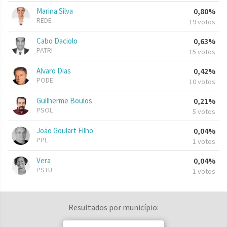
Marina Silva
0,80%
REDE
19 votos
Cabo Daciolo
0,63%
PATRI
15 votos
Alvaro Dias
0,42%
PODE
10 votos
Guilherme Boulos
0,21%
PSOL
5 votos
João Goulart Filho
0,04%
PPL
1 votos
Vera
0,04%
PSTU
1 votos
Resultados por município: