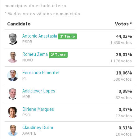
municípios do estado inteiro
* % dos votos válidos no município
Candidato
Votos *
Antonio Anastasia
44,03%
2º Turno
PSDB
1.438 votos
Romeu Zema
36,01%
2º Turno
NOVO
1.176 votos
Fernando Pimentel
18,06%
PT
590 votos
Adalclever Lopes
0,98%
MDB
32 votos
Dirlene Marques
0,37%
PSOL
12 votos
Claudiney Dulim
0,31%
AVANTE
10 votos