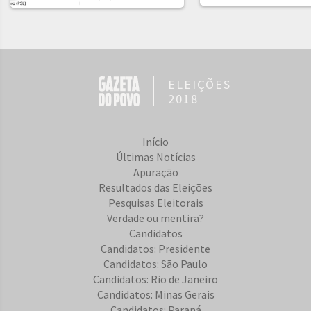
ELEIÇÕES
2018
Início
Últimas Notícias
Apuração
Resultados das Eleições
Pesquisas Eleitorais
Verdade ou mentira?
Candidatos
Candidatos: Presidente
Candidatos: São Paulo
Candidatos: Rio de Janeiro
Candidatos: Minas Gerais
Candidatos: Paraná