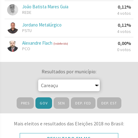
João Batista Mares Guia
0,12%
REDE
4 votos
Jordano Metalúrgico
0,12%
PSTU
4 votos
Alexandre Flach
0,00%
(Indeferido)
PCO
0 votos
Resultados por município:
PRES
GOV
SEN
DEP. FED
DEP. EST
Mais eleitos e resultados das Eleições 2018 no Brasil: