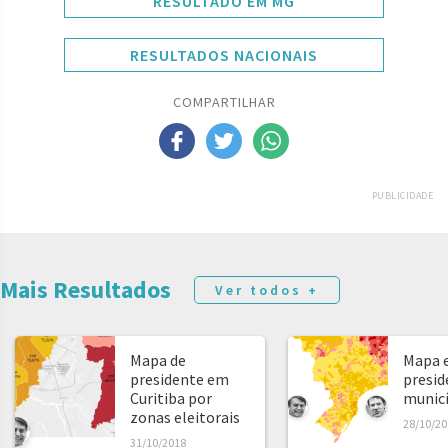
RESULTADO EM MG
RESULTADOS NACIONAIS
COMPARTILHAR
PUBLICIDADE
Mais Resultados
Ver todos +
Mapa de
Mapa e
presidente em
presid
Curitiba por
municíp
zonas eleitorais
28/10/20
31/10/2018