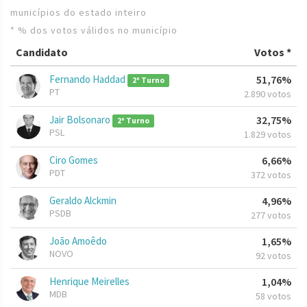
municípios do estado inteiro
* % dos votos válidos no município
Candidato
Votos *
Fernando Haddad
51,76%
2º Turno
PT
2.890 votos
Jair Bolsonaro
32,75%
2º Turno
PSL
1.829 votos
Ciro Gomes
6,66%
PDT
372 votos
Geraldo Alckmin
4,96%
PSDB
277 votos
João Amoêdo
1,65%
NOVO
92 votos
Henrique Meirelles
1,04%
MDB
58 votos