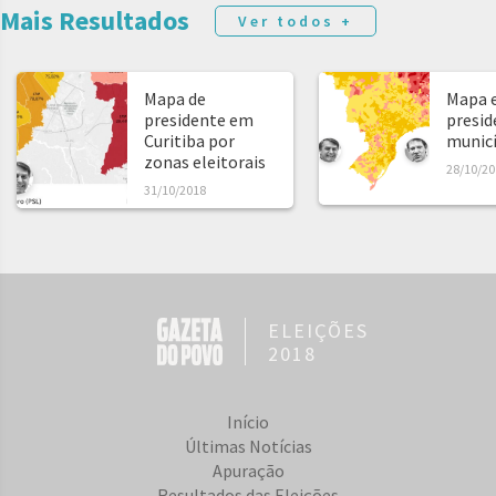
Mais Resultados
Ver todos +
Mapa de
Mapa e
presidente em
presid
Curitiba por
municíp
zonas eleitorais
28/10/20
31/10/2018
ELEIÇÕES
2018
Início
Últimas Notícias
Apuração
Resultados das Eleições