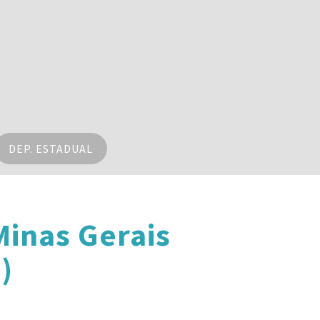
DEP. ESTADUAL
inas Gerais
)