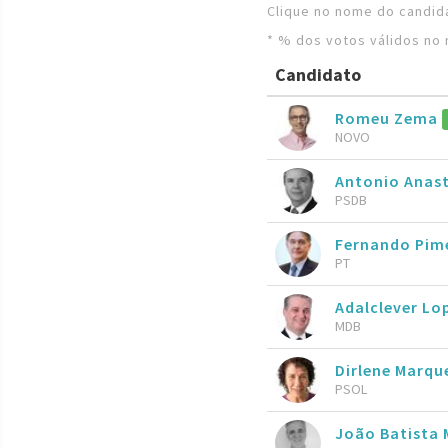
Clique no nome do candida
* % dos votos válidos no 
Candidato
Romeu Zema
NOVO
Antonio Anas
PSDB
Fernando Pim
PT
Adalclever Lo
MDB
Dirlene Marqu
PSOL
João Batista 