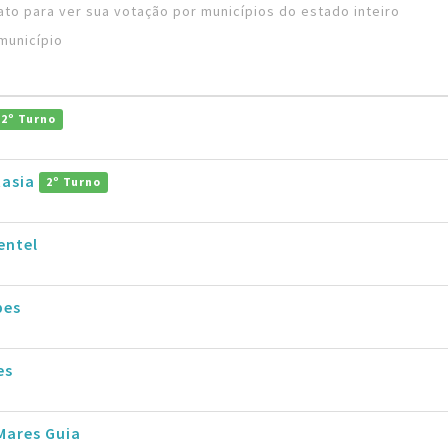
to para ver sua votação por municípios do estado inteiro
município
2º Turno
tasia
2º Turno
entel
pes
es
Mares Guia