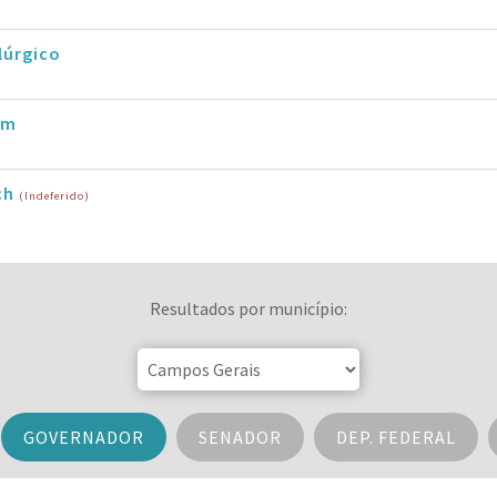
lúrgico
im
ch
(Indeferido)
Resultados por município:
GOVERNADOR
SENADOR
DEP. FEDERAL