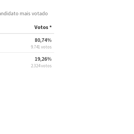
candidato mais votado
Votos *
80,74%
9.741 votos
19,26%
2.324 votos