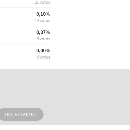
21 votos
0,10%
12 votos
0,07%
9 votos
0,00%
0 votos
DEP. ESTADUAL