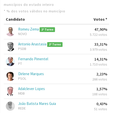
municípios do estado inteiro
* % dos votos válidos no município
Candidato
Votos *
Romeu Zema
47,90%
2º Turno
NOVO
5.722 votos
Antonio Anastasia
33,31%
2º Turno
PSDB
3.979 votos
Fernando Pimentel
14,31%
PT
1.710 votos
Dirlene Marques
2,23%
PSOL
266 votos
Adalclever Lopes
1,57%
MDB
188 votos
João Batista Mares Guia
0,43%
REDE
51 votos