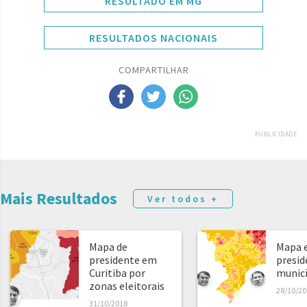
RESULTADO EM MG
RESULTADOS NACIONAIS
COMPARTILHAR
PUBLICIDADE
Mais Resultados
Ver todos +
Mapa de
Mapa e
presidente em
presid
Curitiba por
municíp
zonas eleitorais
28/10/20
31/10/2018