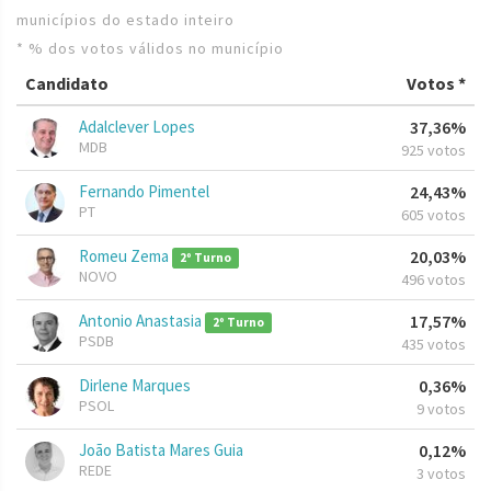
municípios do estado inteiro
* % dos votos válidos no município
Candidato
Votos *
Adalclever Lopes
37,36%
MDB
925 votos
Fernando Pimentel
24,43%
PT
605 votos
Romeu Zema
20,03%
2º Turno
NOVO
496 votos
Antonio Anastasia
17,57%
2º Turno
PSDB
435 votos
Dirlene Marques
0,36%
PSOL
9 votos
João Batista Mares Guia
0,12%
REDE
3 votos