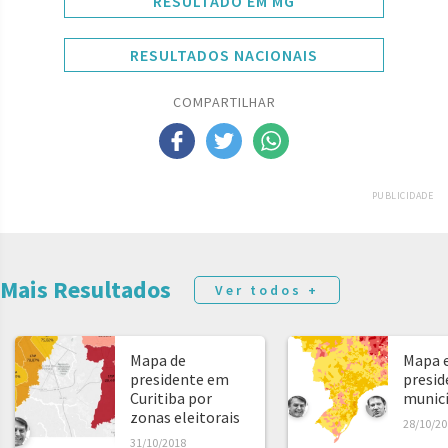
RESULTADO EM MG
RESULTADOS NACIONAIS
COMPARTILHAR
PUBLICIDADE
Mais Resultados
Ver todos +
Mapa de
Mapa e
presidente em
presid
Curitiba por
municíp
zonas eleitorais
28/10/20
31/10/2018