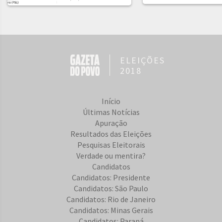
ELEIÇÕES
2018
Início
Últimas Notícias
Apuração
Resultados das Eleições
Pesquisas Eleitorais
Verdade ou mentira?
Candidatos
Candidatos: Presidente
Candidatos: São Paulo
Candidatos: Rio de Janeiro
Candidatos: Minas Gerais
Candidatos: Paraná