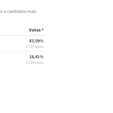
oi o candidato mais
Votos *
83,59%
5.727 votos
16,41%
1.124 votos