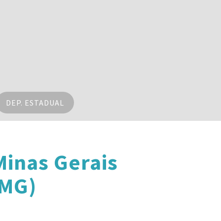
DEP. ESTADUAL
inas Gerais
(MG)