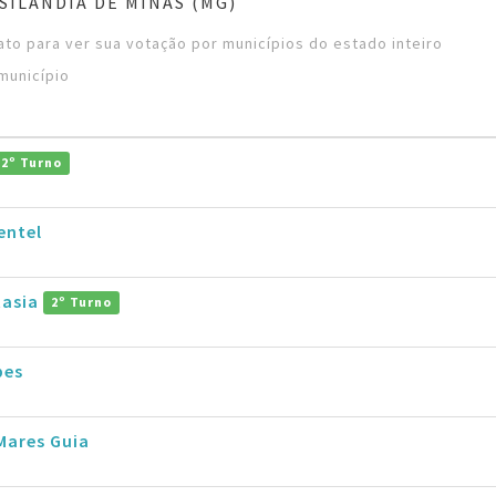
SILÂNDIA DE MINAS (MG)
to para ver sua votação por municípios do estado inteiro
município
2º Turno
entel
tasia
2º Turno
pes
Mares Guia