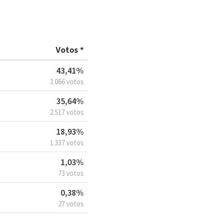
Votos *
43,41%
3.066 votos
35,64%
2.517 votos
18,93%
1.337 votos
1,03%
73 votos
0,38%
27 votos