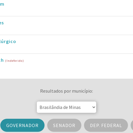
im
es
lúrgico
ch
(Indeferido)
Resultados por município:
GOVERNADOR
SENADOR
DEP. FEDERAL