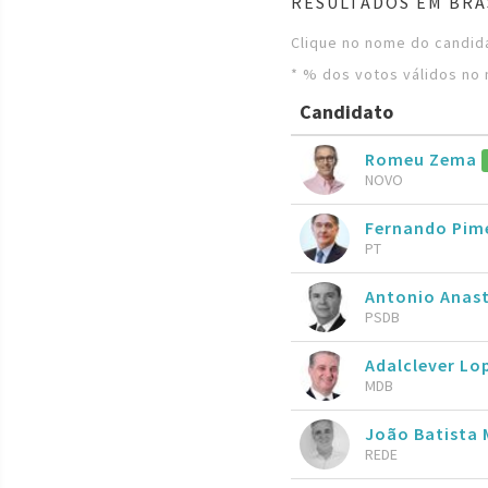
RESULTADOS EM BRA
Clique no nome do candida
* % dos votos válidos no 
Candidato
Romeu Zema
NOVO
Fernando Pim
PT
Antonio Anas
PSDB
Adalclever Lo
MDB
João Batista 
REDE