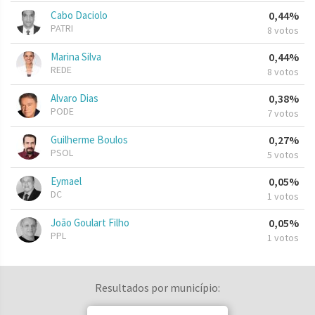
Cabo Daciolo
0,44%
PATRI
8 votos
Marina Silva
0,44%
REDE
8 votos
Alvaro Dias
0,38%
PODE
7 votos
Guilherme Boulos
0,27%
PSOL
5 votos
Eymael
0,05%
DC
1 votos
João Goulart Filho
0,05%
PPL
1 votos
Resultados por município: