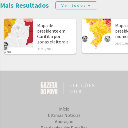
Mais Resultados
Ver todos +
Mapa de
Mapa e
presidente em
presid
Curitiba por
municíp
zonas eleitorais
28/10/20
31/10/2018
ELEIÇÕES
2018
Início
Últimas Notícias
Apuração
Resultados das Eleições