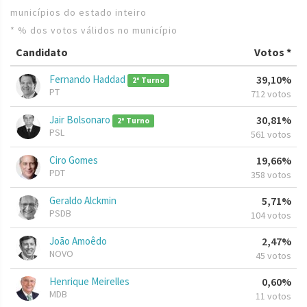
municípios do estado inteiro
* % dos votos válidos no município
Candidato
Votos *
Fernando Haddad
39,10%
2º Turno
PT
712 votos
Jair Bolsonaro
30,81%
2º Turno
PSL
561 votos
Ciro Gomes
19,66%
PDT
358 votos
Geraldo Alckmin
5,71%
PSDB
104 votos
João Amoêdo
2,47%
NOVO
45 votos
Henrique Meirelles
0,60%
MDB
11 votos