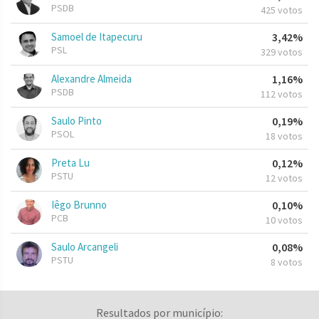
PSDB
425 votos
Samoel de Itapecuru
3,42%
PSL
329 votos
Alexandre Almeida
1,16%
PSDB
112 votos
Saulo Pinto
0,19%
PSOL
18 votos
Preta Lu
0,12%
PSTU
12 votos
Iêgo Brunno
0,10%
PCB
10 votos
Saulo Arcangeli
0,08%
PSTU
8 votos
Resultados por município: