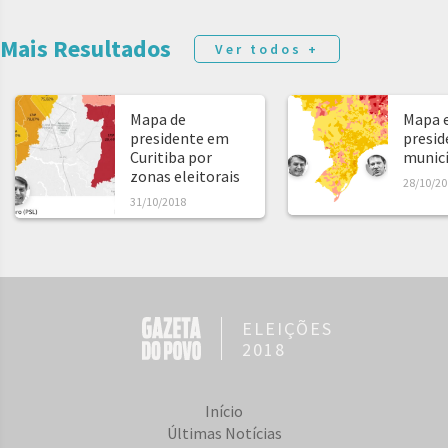
Mais Resultados
Ver todos +
Mapa de
Mapa e
presidente em
presid
Curitiba por
municíp
zonas eleitorais
28/10/20
31/10/2018
ELEIÇÕES
2018
Início
Últimas Notícias