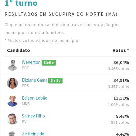
1º turno
RESULTADOS EM SUCUPIRA DO NORTE (MA)
Clique no nome do candidato para ver sua votação por
municípios do estado inteiro
* % dos votos válidos no município
Candidato
Votos *
Weverton
36,04%
Eleito
PDT
3.466 votos
Eliziane Gama
34,91%
Eleito
PPS
3.357 votos
Edison Lobão
11,12%
MDB
1.069 votos
Sarney Filho
8,43%
PV
811 votos
Zé Reinaldo
4,42%