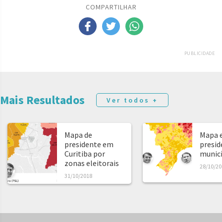
COMPARTILHAR
PUBLICIDADE
Mais Resultados
Ver todos +
Mapa de
Mapa e
presidente em
presid
Curitiba por
municíp
zonas eleitorais
28/10/20
31/10/2018