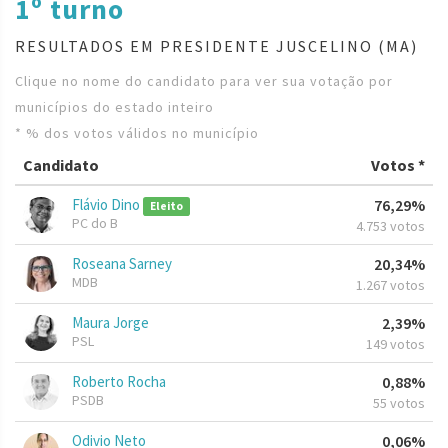
1º turno
RESULTADOS EM PRESIDENTE JUSCELINO (MA)
Clique no nome do candidato para ver sua votação por
municípios do estado inteiro
* % dos votos válidos no município
Candidato
Votos *
Flávio Dino
76,29%
Eleito
PC do B
4.753 votos
Roseana Sarney
20,34%
MDB
1.267 votos
Maura Jorge
2,39%
PSL
149 votos
Roberto Rocha
0,88%
PSDB
55 votos
Odivio Neto
0,06%