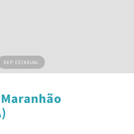
DEP. ESTADUAL
o Maranhão
)