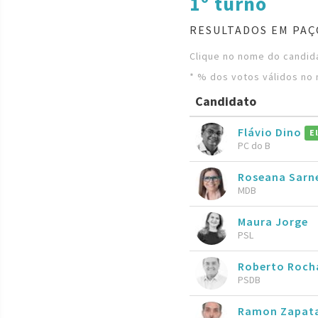
1º turno
RESULTADOS EM PAÇ
Clique no nome do candida
* % dos votos válidos no 
Candidato
Flávio Dino
E
PC do B
Roseana Sarn
MDB
Maura Jorge
PSL
Roberto Roch
PSDB
Ramon Zapat