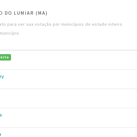
O DO LUMIAR (MA)
to para ver sua votação por municípios do estado inteiro
município
leito
ey
a
a