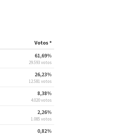
Votos *
61,69%
29.593 votos
26,23%
12.581 votos
8,38%
4.020 votos
2,26%
1.085 votos
0,82%