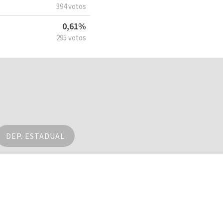
394 votos
0,61%
295 votos
DEP. ESTADUAL