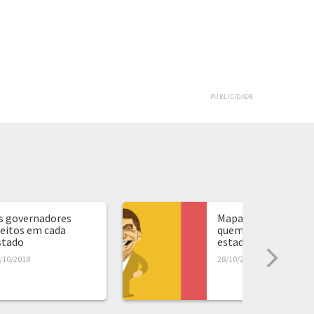
PUBLICIDADE
s governadores
Mapa de presidente:
leitos em cada
quem ganhou em ca
stado
estado...
/10/2018
28/10/2018