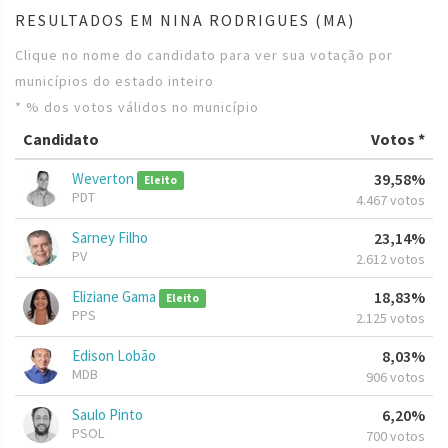
RESULTADOS EM NINA RODRIGUES (MA)
Clique no nome do candidato para ver sua votação por
municípios do estado inteiro
* % dos votos válidos no município
Candidato
Votos *
Weverton
39,58%
Eleito
PDT
4.467 votos
Sarney Filho
23,14%
PV
2.612 votos
Eliziane Gama
18,83%
Eleito
PPS
2.125 votos
Edison Lobão
8,03%
MDB
906 votos
Saulo Pinto
6,20%
PSOL
700 votos