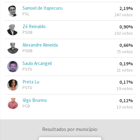
Samoel de Itapecuru
2,19%
PSL
247 votos
Zé Reinaldo
0,90%
PSDB
102 votos
Alexandre Almeida
0,66%
PSDB
75 votos
Saulo Arcangeli
0,19%
PSTU
21 votos
Preta Lu
0,17%
PSTU
19 votos
Iêgo Brunno
0,12%
PCB
13 votos
Resultados por município: