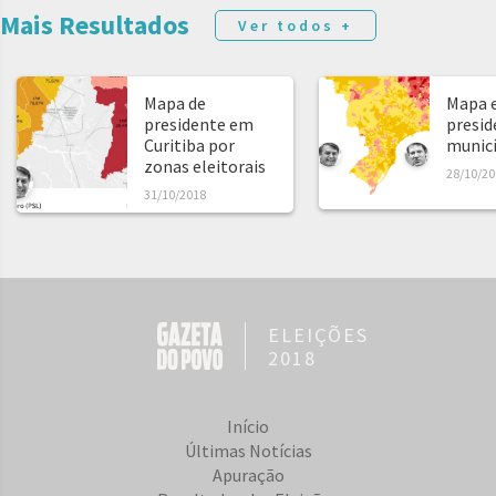
Mais Resultados
Ver todos +
Mapa de
Mapa e
presidente em
presid
Curitiba por
municíp
zonas eleitorais
28/10/20
31/10/2018
ELEIÇÕES
2018
Início
Últimas Notícias
Apuração