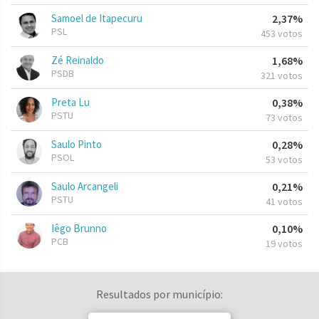
Samoel de Itapecuru
2,37%
PSL
453 votos
Zé Reinaldo
1,68%
PSDB
321 votos
Preta Lu
0,38%
PSTU
73 votos
Saulo Pinto
0,28%
PSOL
53 votos
Saulo Arcangeli
0,21%
PSTU
41 votos
Iêgo Brunno
0,10%
PCB
19 votos
Resultados por município: