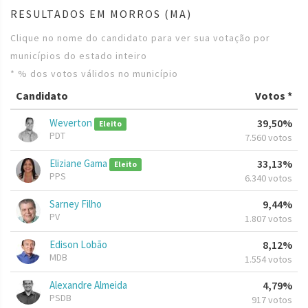
RESULTADOS EM MORROS (MA)
Clique no nome do candidato para ver sua votação por
municípios do estado inteiro
* % dos votos válidos no município
Candidato
Votos *
Weverton
39,50%
Eleito
PDT
7.560 votos
Eliziane Gama
33,13%
Eleito
PPS
6.340 votos
Sarney Filho
9,44%
PV
1.807 votos
Edison Lobão
8,12%
MDB
1.554 votos
Alexandre Almeida
4,79%
PSDB
917 votos