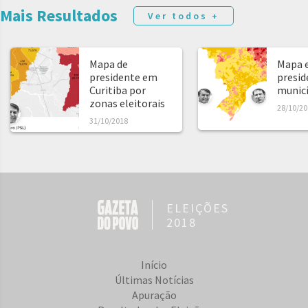
Mais Resultados
Ver todos +
Mapa de
Mapa e
presidente em
presid
Curitiba por
municíp
zonas eleitorais
28/10/20
31/10/2018
ELEIÇÕES
2018
Início
Últimas Notícias
Apuração