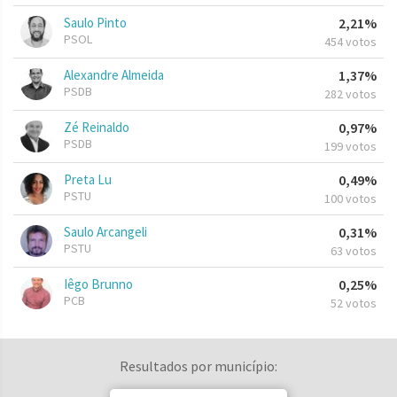
Saulo Pinto
2,21%
PSOL
454 votos
Alexandre Almeida
1,37%
PSDB
282 votos
Zé Reinaldo
0,97%
PSDB
199 votos
Preta Lu
0,49%
PSTU
100 votos
Saulo Arcangeli
0,31%
PSTU
63 votos
Iêgo Brunno
0,25%
PCB
52 votos
Resultados por município: