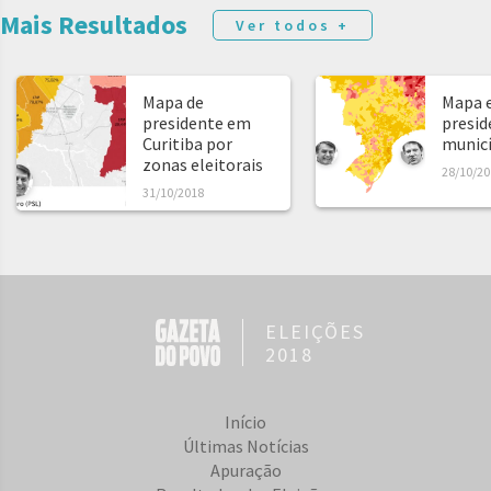
Mais Resultados
Ver todos +
Mapa de
Mapa e
presidente em
presid
Curitiba por
municíp
zonas eleitorais
28/10/20
31/10/2018
ELEIÇÕES
2018
Início
Últimas Notícias
Apuração