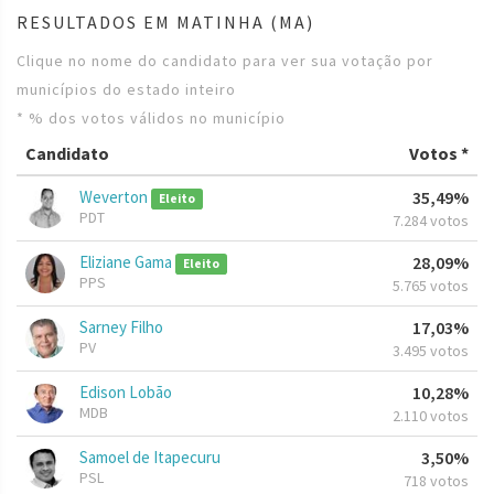
RESULTADOS EM MATINHA (MA)
Clique no nome do candidato para ver sua votação por
municípios do estado inteiro
* % dos votos válidos no município
Candidato
Votos *
Weverton
35,49%
Eleito
PDT
7.284 votos
Eliziane Gama
28,09%
Eleito
PPS
5.765 votos
Sarney Filho
17,03%
PV
3.495 votos
Edison Lobão
10,28%
MDB
2.110 votos
Samoel de Itapecuru
3,50%
PSL
718 votos