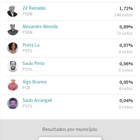
Zé Reinaldo
1,72%
PSDB
140 votos
Alexandre Almeida
0,89%
PSDB
72 votos
Preta Lu
0,07%
PSTU
6 votos
Saulo Pinto
0,06%
PSOL
5 votos
Iêgo Brunno
0,05%
PCB
4 votos
Saulo Arcangeli
0,04%
PSTU
3 votos
Resultados por município: