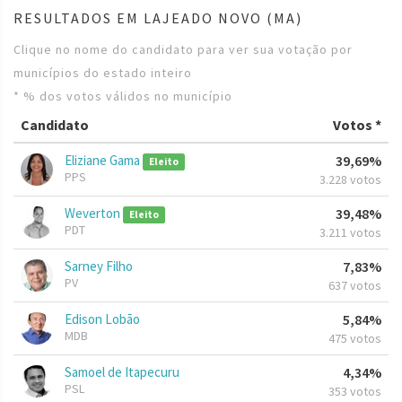
RESULTADOS EM LAJEADO NOVO (MA)
Clique no nome do candidato para ver sua votação por
municípios do estado inteiro
* % dos votos válidos no município
Candidato
Votos *
Eliziane Gama
39,69%
Eleito
PPS
3.228 votos
Weverton
39,48%
Eleito
PDT
3.211 votos
Sarney Filho
7,83%
PV
637 votos
Edison Lobão
5,84%
MDB
475 votos
Samoel de Itapecuru
4,34%
PSL
353 votos