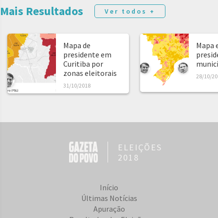
Mais Resultados
Ver todos +
Mapa de
Mapa e
presidente em
presid
Curitiba por
municíp
zonas eleitorais
28/10/20
31/10/2018
ELEIÇÕES
2018
Início
Últimas Notícias
Apuração