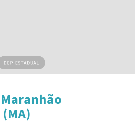
DEP. ESTADUAL
o Maranhão
 (MA)