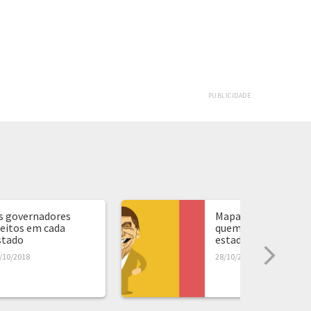
PUBLICIDADE
s governadores
Mapa de presidente:
leitos em cada
quem ganhou em ca
stado
estado...
/10/2018
28/10/2018