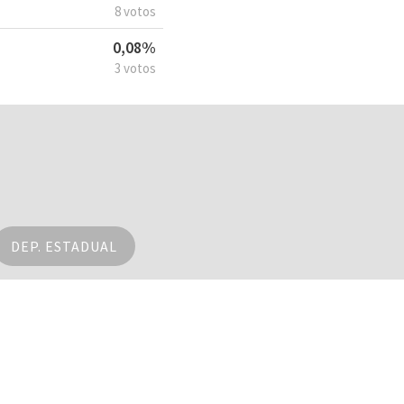
8 votos
0,08%
3 votos
DEP. ESTADUAL