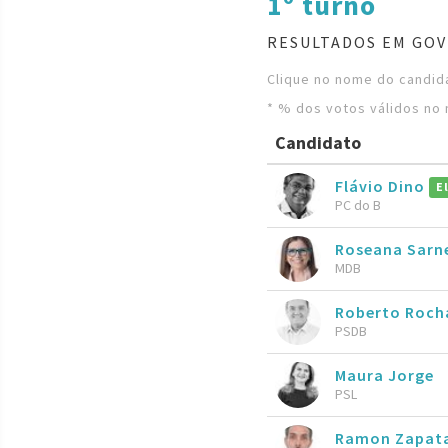
1º turno
RESULTADOS EM GOV
Clique no nome do candida
* % dos votos válidos no 
Candidato
Flávio Dino
E
PC do B
Roseana Sarn
MDB
Roberto Roch
PSDB
Maura Jorge
PSL
Ramon Zapat