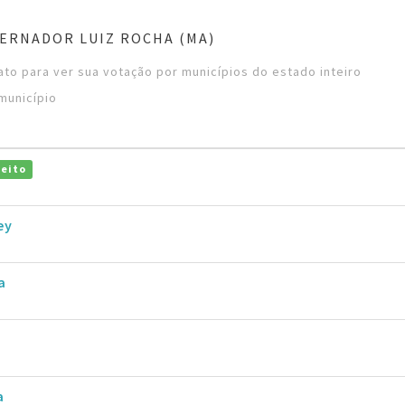
ERNADOR LUIZ ROCHA (MA)
to para ver sua votação por municípios do estado inteiro
município
leito
ey
a
a