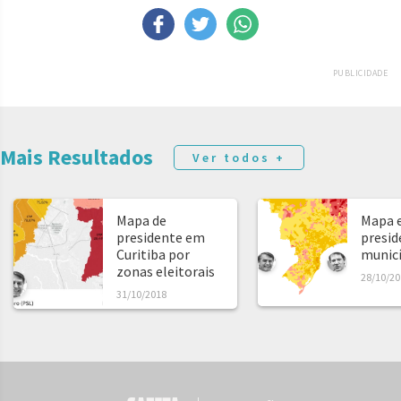
PUBLICIDADE
Mais Resultados
Ver todos +
Mapa de
Mapa e
presidente em
presid
Curitiba por
municíp
zonas eleitorais
28/10/20
31/10/2018