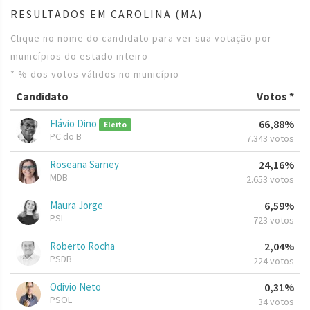
RESULTADOS EM CAROLINA (MA)
Clique no nome do candidato para ver sua votação por
municípios do estado inteiro
* % dos votos válidos no município
Candidato
Votos *
Flávio Dino
66,88%
Eleito
PC do B
7.343 votos
Roseana Sarney
24,16%
MDB
2.653 votos
Maura Jorge
6,59%
PSL
723 votos
Roberto Rocha
2,04%
PSDB
224 votos
Odivio Neto
0,31%
PSOL
34 votos