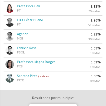
Professora Geli
2,12%
PT
70 votos
Luis César Bueno
1,76%
PT
58 votos
Agenor
0,91%
MDB
30 votos
Fabrício Rosa
0,09%
PSOL
3 votos
Professora Magda Borges
0,03%
PCB
1 votos
Santana Pires
0,00%
(Indeferido)
PATRI
0 votos
Resultados por município: