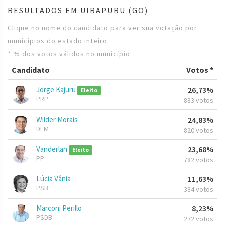
RESULTADOS EM UIRAPURU (GO)
Clique no nome do candidato para ver sua votação por
municípios do estado inteiro
* % dos votos válidos no município
Candidato
Votos *
Jorge Kajuru
26,73%
Eleito
PRP
883 votos
Wilder Morais
24,83%
DEM
820 votos
Vanderlan
23,68%
Eleito
PP
782 votos
Lúcia Vânia
11,63%
PSB
384 votos
Marconi Perillo
8,23%
PSDB
272 votos