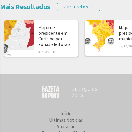
Mais Resultados
Ver todos +
Mapa de
Mapa e
presidente em
presid
Curitiba por
municíp
zonas eleitorais
28/10/20
31/10/2018
ELEIÇÕES
2018
Início
Últimas Notícias
Apuração