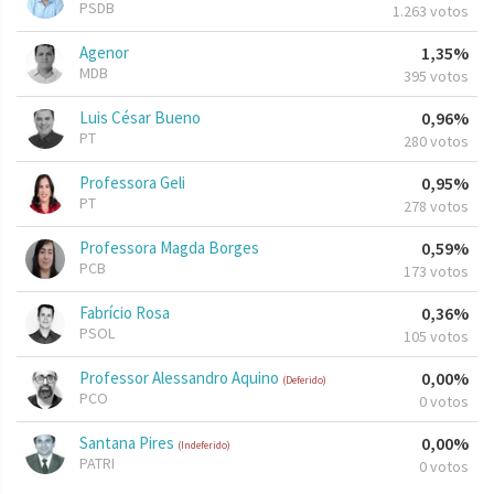
PSDB
1.263 votos
Agenor
1,35%
MDB
395 votos
Luis César Bueno
0,96%
PT
280 votos
Professora Geli
0,95%
PT
278 votos
Professora Magda Borges
0,59%
PCB
173 votos
Fabrício Rosa
0,36%
PSOL
105 votos
Professor Alessandro Aquino
0,00%
(Deferido)
PCO
0 votos
Santana Pires
0,00%
(Indeferido)
PATRI
0 votos