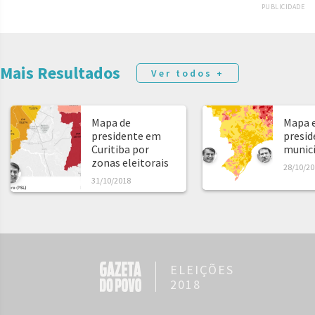
PUBLICIDADE
Mais Resultados
Ver todos +
Mapa de
Mapa e
presidente em
presid
Curitiba por
municíp
zonas eleitorais
28/10/20
31/10/2018
ELEIÇÕES
2018