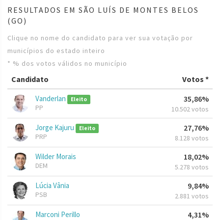
RESULTADOS EM SÃO LUÍS DE MONTES BELOS
(GO)
Clique no nome do candidato para ver sua votação por
municípios do estado inteiro
* % dos votos válidos no município
Candidato
Votos *
Vanderlan
35,86%
Eleito
PP
10.502 votos
Jorge Kajuru
27,76%
Eleito
PRP
8.128 votos
Wilder Morais
18,02%
DEM
5.278 votos
Lúcia Vânia
9,84%
PSB
2.881 votos
Marconi Perillo
4,31%