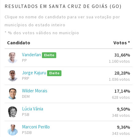
RESULTADOS EM SANTA CRUZ DE GOIÁS (GO)
Clique no nome do candidato para ver sua votação por
municípios do estado inteiro
* % dos votos válidos no município
Candidato
Votos *
Vanderlan
31,66%
Eleito
PP
1.160 votos
Jorge Kajuru
28,28%
Eleito
PRP
1.036 votos
Wilder Morais
17,14%
DEM
628 votos
Lúcia Vânia
9,50%
PSB
348 votos
Marconi Perillo
9,36%
PSDB
343 votos