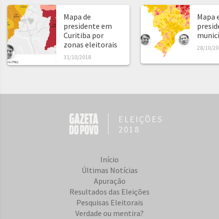
Mapa de
Mapa e
presidente em
presid
Curitiba por
municíp
zonas eleitorais
28/10/20
31/10/2018
ELEIÇÕES
2018
Início
Últimas Notícias
Apuração
Resultados das Eleições
Pesquisas Eleitorais
Verdade ou mentira?