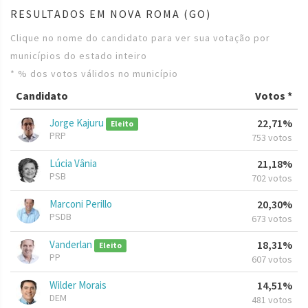
RESULTADOS EM NOVA ROMA (GO)
Clique no nome do candidato para ver sua votação por
municípios do estado inteiro
* % dos votos válidos no município
Candidato
Votos *
Jorge Kajuru
22,71%
Eleito
PRP
753 votos
Lúcia Vânia
21,18%
PSB
702 votos
Marconi Perillo
20,30%
PSDB
673 votos
Vanderlan
18,31%
Eleito
PP
607 votos
Wilder Morais
14,51%
DEM
481 votos