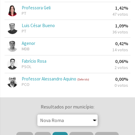
Professora Geli
1,42%
PT
47 votos
Luis César Bueno
1,09%
PT
36 votos
Agenor
0,42%
MDB
14 votos
Fabrício Rosa
0,06%
PSOL
2 votos
Professor Alessandro Aquino
0,00%
(Deferido)
PCO
0 votos
Resultados por município: