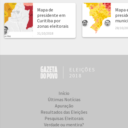
Mapa de
Mapa e
presidente em
presid
Curitiba por
municíp
zonas eleitorais
28/10/20
31/10/2018
ELEIÇÕES
2018
Início
Últimas Notícias
Apuração
Resultados das Eleições
Pesquisas Eleitorais
Verdade ou mentira?