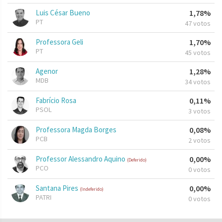
Luis César Bueno
1,78%
PT
47 votos
Professora Geli
1,70%
PT
45 votos
Agenor
1,28%
MDB
34 votos
Fabrício Rosa
0,11%
PSOL
3 votos
Professora Magda Borges
0,08%
PCB
2 votos
Professor Alessandro Aquino
0,00%
(Deferido)
PCO
0 votos
Santana Pires
0,00%
(Indeferido)
PATRI
0 votos