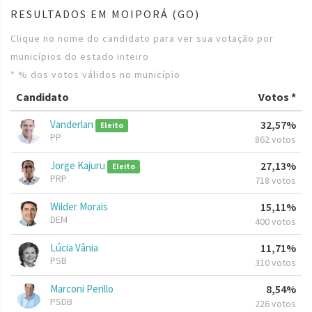
RESULTADOS EM MOIPORÁ (GO)
Clique no nome do candidato para ver sua votação por
municípios do estado inteiro
* % dos votos válidos no município
Candidato
Votos *
Vanderlan
32,57%
Eleito
PP
862 votos
Jorge Kajuru
27,13%
Eleito
PRP
718 votos
Wilder Morais
15,11%
DEM
400 votos
Lúcia Vânia
11,71%
PSB
310 votos
Marconi Perillo
8,54%
PSDB
226 votos