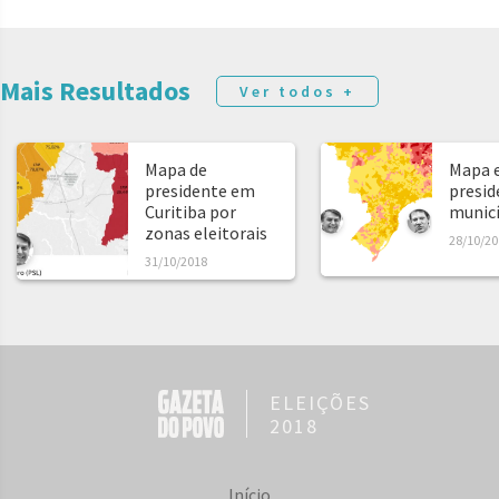
Mais Resultados
Ver todos +
Mapa de
Mapa e
presidente em
presid
Curitiba por
municíp
zonas eleitorais
28/10/20
31/10/2018
ELEIÇÕES
2018
Início