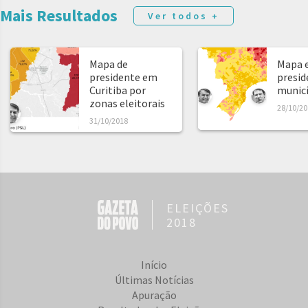
Mais Resultados
Ver todos +
Mapa de
Mapa e
presidente em
presid
Curitiba por
municíp
zonas eleitorais
28/10/20
31/10/2018
ELEIÇÕES
2018
Início
Últimas Notícias
Apuração