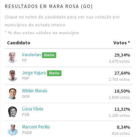
RESULTADOS EM MARA ROSA (GO)
Clique no nome do candidato para ver sua votação por
municípios do estado inteiro
* % dos votos válidos no município
Candidato
Votos *
Vanderlan
29,34%
Eleito
PP
2.870 votos
Jorge Kajuru
27,64%
Eleito
PRP
2.703 votos
Wilder Morais
18,50%
DEM
1.809 votos
Lúcia Vânia
12,32%
PSB
1.205 votos
Marconi Perillo
8,34%
PSDB
816 votos