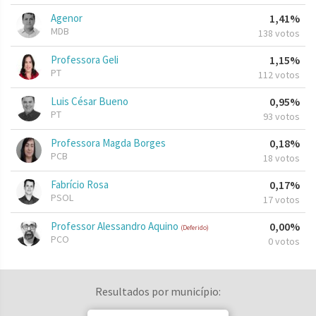
Agenor
1,41%
MDB
138 votos
Professora Geli
1,15%
PT
112 votos
Luis César Bueno
0,95%
PT
93 votos
Professora Magda Borges
0,18%
PCB
18 votos
Fabrício Rosa
0,17%
PSOL
17 votos
Professor Alessandro Aquino
0,00%
(Deferido)
PCO
0 votos
Resultados por município: