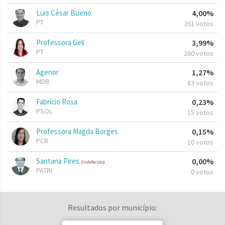
Luis César Bueno
4,00%
PT
261 votos
Professora Geli
3,99%
PT
260 votos
Agenor
1,27%
MDB
83 votos
Fabrício Rosa
0,23%
PSOL
15 votos
Professora Magda Borges
0,15%
PCB
10 votos
Santana Pires
0,00%
(Indeferido)
PATRI
0 votos
Resultados por município: