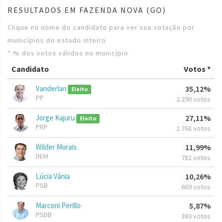
RESULTADOS EM FAZENDA NOVA (GO)
Clique no nome do candidato para ver sua votação por
municípios do estado inteiro
* % dos votos válidos no município
Candidato
Votos *
Vanderlan
35,12%
Eleito
PP
2.290 votos
Jorge Kajuru
27,11%
Eleito
PRP
1.768 votos
Wilder Morais
11,99%
DEM
782 votos
Lúcia Vânia
10,26%
PSB
669 votos
Marconi Perillo
5,87%
PSDB
383 votos