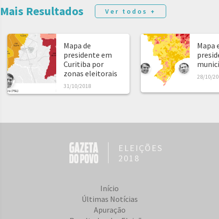
Mais Resultados
Ver todos +
Mapa de
Mapa e
presidente em
presid
Curitiba por
municíp
zonas eleitorais
28/10/20
31/10/2018
ELEIÇÕES
2018
Início
Últimas Notícias
Apuração