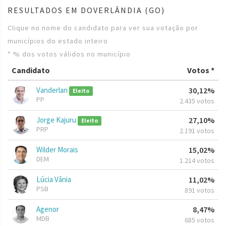
RESULTADOS EM DOVERLÂNDIA (GO)
Clique no nome do candidato para ver sua votação por
municípios do estado inteiro
* % dos votos válidos no município
Candidato
Votos *
Vanderlan
30,12%
Eleito
PP
2.435 votos
Jorge Kajuru
27,10%
Eleito
PRP
2.191 votos
Wilder Morais
15,02%
DEM
1.214 votos
Lúcia Vânia
11,02%
PSB
891 votos
Agenor
8,47%
MDB
685 votos