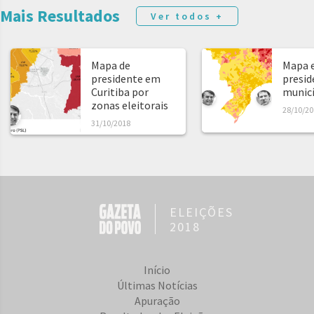
Mais Resultados
Ver todos +
Mapa de
Mapa e
presidente em
presid
Curitiba por
municíp
zonas eleitorais
28/10/20
31/10/2018
ELEIÇÕES
2018
Início
Últimas Notícias
Apuração