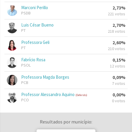
Marconi Perillo
2,73%
PSDB
221 votos
Luis César Bueno
2,70%
PT
218 votos
Professora Geli
2,60%
PT
210 votos
Fabrício Rosa
0,15%
PSOL
12 votos
Professora Magda Borges
0,09%
PCB
7 votos
Professor Alessandro Aquino
0,00%
(Deferido)
PCO
0 votos
Resultados por município: