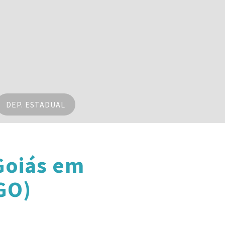
DEP. ESTADUAL
Goiás em
GO)