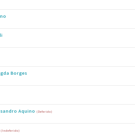
eno
li
agda Borges
ssandro Aquino
(Deferido)
s
(Indeferido)