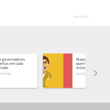
PUBLICIDADE
s governadores
Mapa de presidente:
leitos em cada
quem ganhou em ca
stado
estado...
/10/2018
28/10/2018