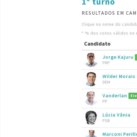
1º turno
RESULTADOS EM CAM
Clique no nome do candida
* % dos votos válidos no 
Candidato
Jorge Kajuru
PRP
Wilder Morais
DEM
Vanderlan
Ele
PP
Lúcia Vânia
PSB
Marconi Perill