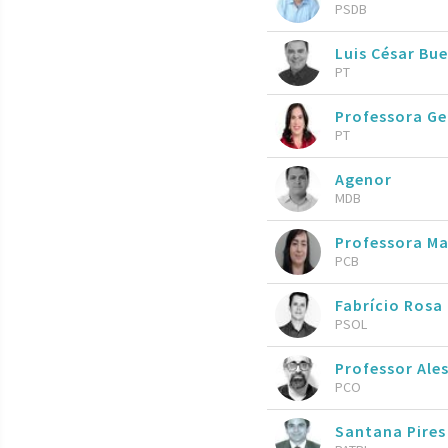
PSDB
Luis César Bu
PT
Professora Ge
PT
Agenor
MDB
Professora M
PCB
Fabrício Rosa
PSOL
Professor Ale
PCO
Santana Pire