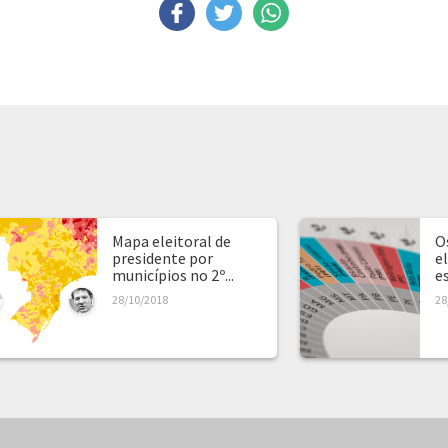
Mapa eleitoral de
O
presidente por
e
municípios no 2º...
e
28/10/2018
28