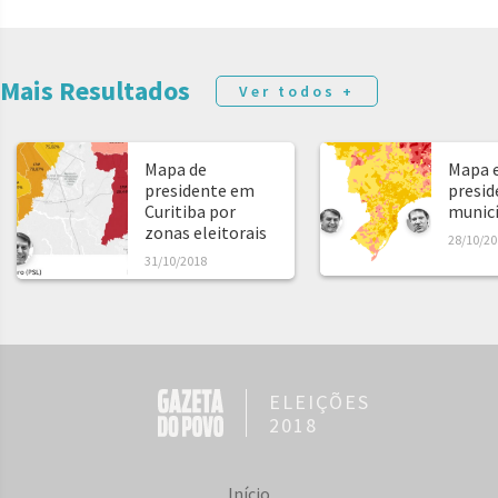
Mais Resultados
Ver todos +
Mapa de
Mapa e
presidente em
presid
Curitiba por
municíp
zonas eleitorais
28/10/20
31/10/2018
ELEIÇÕES
2018
Início