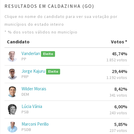
RESULTADOS EM CALDAZINHA (GO)
Clique no nome do candidato para ver sua votação por
municípios do estado inteiro
* % dos votos válidos no município
Candidato
Votos *
Vanderlan
45,74%
Eleito
PP
1.852 votos
Jorge Kajuru
29,44%
Eleito
PRP
1.192 votos
Wilder Morais
8,42%
DEM
341 votos
Lúcia Vânia
6,00%
PSB
243 votos
Marconi Perillo
5,85%
PSDB
237 votos