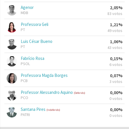
Agenor
2,05%
MDB
83 votos
Professora Geli
1,21%
PT
49 votos
Luis César Bueno
1,06%
PT
43 votos
Fabrício Rosa
0,15%
PSOL
6 votos
Professora Magda Borges
0,07%
PCB
3 votos
Professor Alessandro Aquino
0,00%
(Deferido)
PCO
0 votos
Santana Pires
0,00%
(Indeferido)
PATRI
0 votos