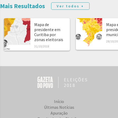
Mais Resultados
Ver todos +
Mapa de
Mapa e
presidente em
presid
Curitiba por
municíp
zonas eleitorais
28/10/20
31/10/2018
ELEIÇÕES
2018
Início
Últimas Notícias
Apuração