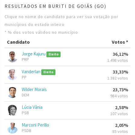
RESULTADOS EM BURITI DE GOIÁS (GO)
Clique no nome do candidato para ver sua votação por
municípios do estado inteiro
* % dos votos válidos no município
Candidato
Votos *
Jorge Kajuru
36,12%
Eleito
PRP
1.498 votos
Vanderlan
33,33%
Eleito
PP
1.382 votos
Wilder Morais
23,73%
DEM
984 votos
Lúcia Vânia
2,58%
PSB
107 votos
Marconi Perillo
2,05%
PSDB
85 votos