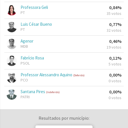
Professora Geli
0,84%
PT
35 votos
Luis César Bueno
0,77%
PT
32 votos
Agenor
0,46%
MDB
19 votos
Fabrício Rosa
0,12%
PSOL
5 votos
Professor Alessandro Aquino
0,00%
(Deferido)
PCO
0 votos
Santana Pires
0,00%
(Indeferido)
PATRI
0 votos
Resultados por município: