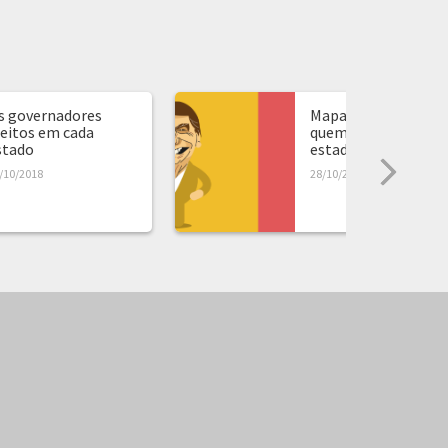
s governadores
Mapa de presidente:
leitos em cada
quem ganhou em ca
stado
estado...
/10/2018
28/10/2018