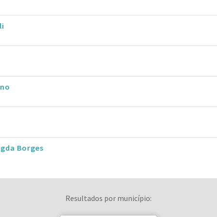
li
eno
agda Borges
Resultados por município: