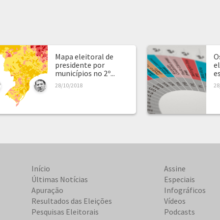
Mapa eleitoral de
O
presidente por
e
municípios no 2º...
e
28/10/2018
28
Início
Assine
Últimas Notícias
Especiais
Apuração
Infográficos
Resultados das Eleições
Vídeos
Pesquisas Eleitorais
Podcasts