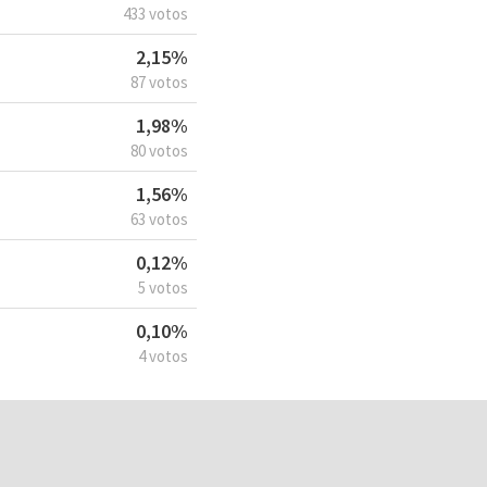
433 votos
2,15%
87 votos
1,98%
80 votos
1,56%
63 votos
0,12%
5 votos
0,10%
4 votos