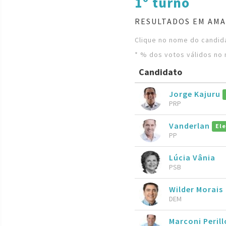
1º turno
RESULTADOS EM AMA
Clique no nome do candida
* % dos votos válidos no 
Candidato
Jorge Kajuru
PRP
Vanderlan
Ele
PP
Lúcia Vânia
PSB
Wilder Morais
DEM
Marconi Perill