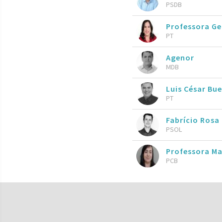
PSDB
Professora Ge
PT
Agenor
MDB
Luis César Bu
PT
Fabrício Rosa
PSOL
Professora M
PCB