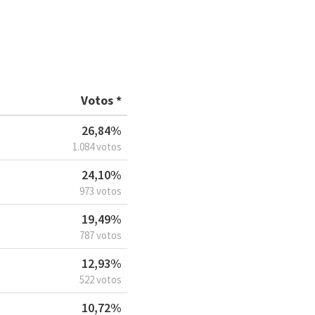
Votos *
26,84%
1.084 votos
24,10%
973 votos
19,49%
787 votos
12,93%
522 votos
10,72%