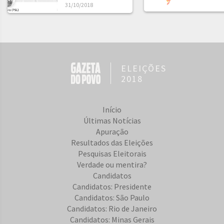
31/10/2018
ELEIÇÕES
2018
Início
Últimas Notícias
Apuração
Resultados das Eleições
Pesquisas Eleitorais
Verdade ou mentira?
Candidatos
Candidatos: Presidente
Candidatos: São Paulo
Candidatos: Rio de Janeiro
Candidatos: Minas Gerais