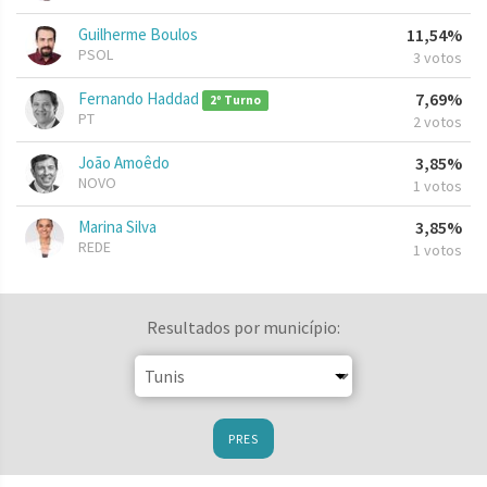
Guilherme Boulos
11,54%
PSOL
3 votos
Fernando Haddad
7,69%
2º Turno
PT
2 votos
João Amoêdo
3,85%
NOVO
1 votos
Marina Silva
3,85%
REDE
1 votos
Resultados por município:
PRES