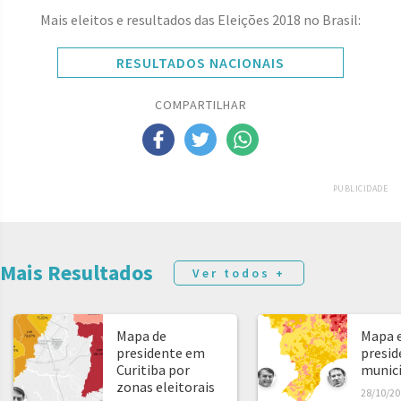
Mais eleitos e resultados das Eleições 2018 no Brasil:
RESULTADOS NACIONAIS
COMPARTILHAR
PUBLICIDADE
Mais Resultados
Ver todos +
Mapa de
Mapa e
presidente em
presid
Curitiba por
municíp
zonas eleitorais
28/10/20