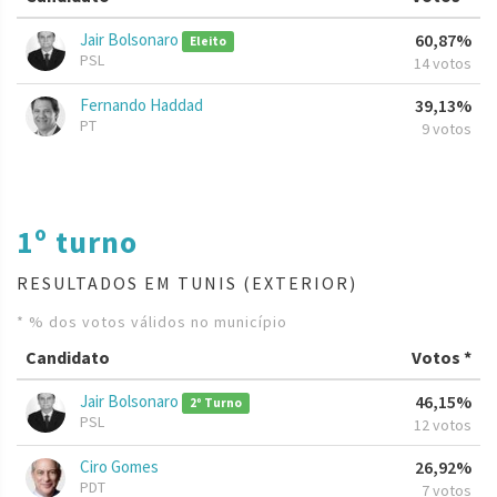
Jair Bolsonaro
60,87%
Eleito
PSL
14 votos
Fernando Haddad
39,13%
PT
9 votos
1º turno
RESULTADOS EM TUNIS (EXTERIOR)
* % dos votos válidos no município
Candidato
Votos *
Jair Bolsonaro
46,15%
2º Turno
PSL
12 votos
Ciro Gomes
26,92%
PDT
7 votos