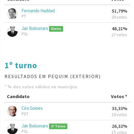
Fernando Haddad
51,79%
PT
29 votos
Jair Bolsonaro
48,21%
Eleito
PSL
27 votos
1º turno
RESULTADOS EM PEQUIM (EXTERIOR)
* % dos votos válidos no município
Candidato
Votos *
Ciro Gomes
33,33%
PDT
19 votos
Jair Bolsonaro
26,32%
2º Turno
PSL
15 votos