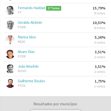
Fernando Haddad
15,79%
2º Turno
PT
9 votos
Geraldo Alckmin
10,53%
PSDB
6 votos
Marina Silva
5,26%
REDE
3 votos
Alvaro Dias
3,51%
PODE
2 votos
João Amoêdo
3,51%
NOVO
2 votos
Guilherme Boulos
1,75%
PSOL
1 votos
Resultados por município: