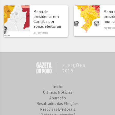
Mapa de
Mapa e
presidente em
presid
Curitiba por
municíp
zonas eleitorais
28/10/20
31/10/2018
ELEIÇÕES
2018
Início
Últimas Notícias
Apuração
Resultados das Eleições
Pesquisas Eleitorais
Verdade ou mentira?