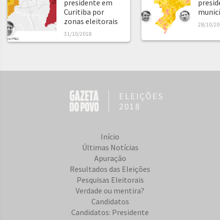
presidente em
presid
Curitiba por
municíp
zonas eleitorais
28/10/20
31/10/2018
ELEIÇÕES
2018
Início
Últimas Notícias
Apuração
Resultados das Eleições
Pesquisas Eleitorais
Verdade ou mentira?
Candidatos
Candidatos: Presidente