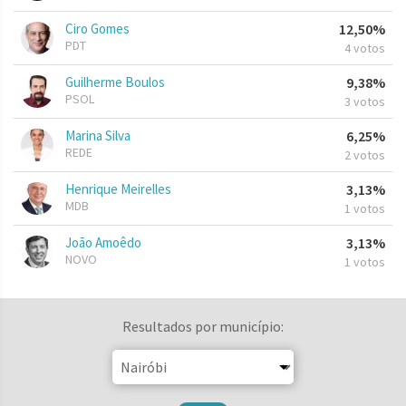
Ciro Gomes
12,50%
PDT
4 votos
Guilherme Boulos
9,38%
PSOL
3 votos
Marina Silva
6,25%
REDE
2 votos
Henrique Meirelles
3,13%
MDB
1 votos
João Amoêdo
3,13%
NOVO
1 votos
Resultados por município: