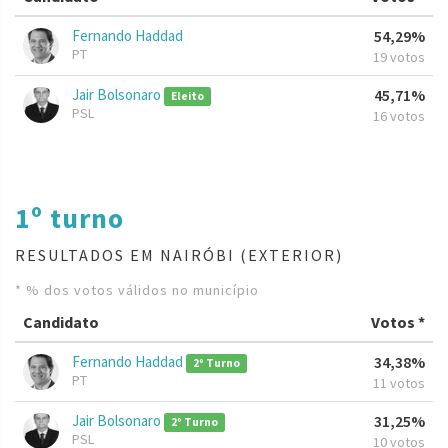
Fernando Haddad
54,29%
PT
19 votos
Jair Bolsonaro
45,71%
Eleito
PSL
16 votos
1º turno
RESULTADOS EM NAIRÓBI (EXTERIOR)
* % dos votos válidos no município
Candidato
Votos *
Fernando Haddad
34,38%
2º Turno
PT
11 votos
Jair Bolsonaro
31,25%
2º Turno
PSL
10 votos